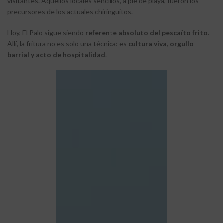
visitantes. Aquellos locales sencillos, a pie de playa, fueron los
precursores de los actuales chiringuitos.
Hoy, El Palo sigue siendo
referente absoluto del pescaíto frito
.
Allí, la fritura no es solo una técnica: es
cultura viva, orgullo
barrial y acto de hospitalidad
.