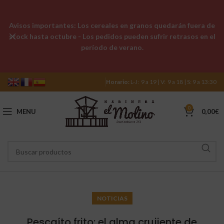
Avisos importantes: Los cereales en granos quedarán fuera de
stock hasta octubre - Los pedidos pueden sufrir retrasos en el
período de verano.
Horario:
L-J: 9 a 19 | V: 9 a 18 | S: 9 a 13:30
0
MENU
0,00
€
NOTICIAS
Pescaíto frito: el alma crujiente de