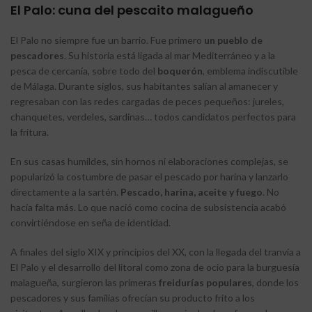
El Palo: cuna del pescaito malagueño
El Palo no siempre fue un barrio. Fue primero
un pueblo de
pescadores
. Su historia está ligada al mar Mediterráneo y a la
pesca de cercanía, sobre todo del
boquerón
, emblema indiscutible
de Málaga. Durante siglos, sus habitantes salían al amanecer y
regresaban con las redes cargadas de peces pequeños: jureles,
chanquetes, verdeles, sardinas… todos candidatos perfectos para
la fritura.
En sus casas humildes, sin hornos ni elaboraciones complejas, se
popularizó la costumbre de pasar el pescado por harina y lanzarlo
directamente a la sartén.
Pescado, harina, aceite y fuego
. No
hacía falta más. Lo que nació como cocina de subsistencia acabó
convirtiéndose en seña de identidad.
A finales del siglo XIX y principios del XX, con la llegada del tranvía a
El Palo y el desarrollo del litoral como zona de ocio para la burguesía
malagueña, surgieron las primeras
freidurías populares
, donde los
pescadores y sus familias ofrecían su producto frito a los