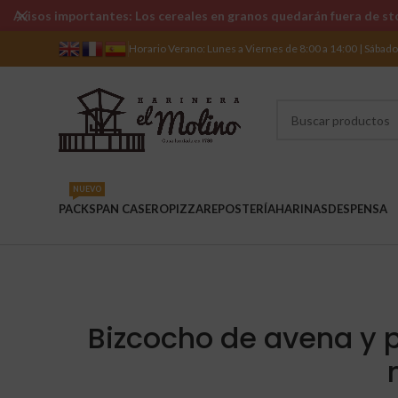
Avisos importantes: Los cereales en granos quedarán fuera de sto
Horario Verano: Lunes a Viernes de 8:00 a 14:00 | Sábad
NUEVO
PACKS
PAN CASERO
PIZZA
REPOSTERÍA
HARINAS
DESPENSA
Bizcocho de avena y 