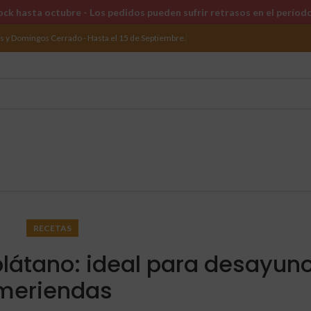
ck hasta octubre - Los pedidos pueden sufrir retrasos en el períod
os y Domingos Cerrado - Hasta el 15 de Septiembre.
RECETAS
plátano: ideal para desayun
meriendas