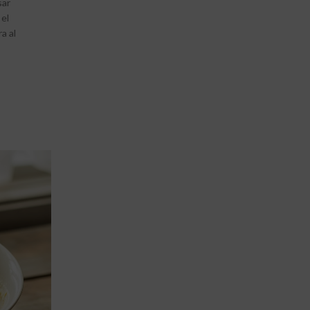
sar
el
a al