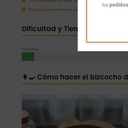
1-2 cucharadas de miel, azúcar moreno o sirope natur
los
pedidos 
Opcional para decorar: rodajas de plátano, nueces t
Dificultad y Tiempo
Dificultad
👩‍🍳 Cómo hacer el bizcocho 