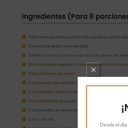
Ingredientes (Para 8 porcione
2 plátanos maduros (cuánto más maduros estén, más
2 huevos (grandes a ser posible)
100 ml de leche (puede ser de vaca, de avena, de almen
60 ml de aceite vegetal (recomendamos de oliva suav
150 g de harina de avena
2 cucharadas de semillas de chía
1 cucharadita de polvo de hornear (impulsor químico
1/2 cucharadita de canela en polvo (opcional)
¡
1 cucharadita de extracto de vainilla (opcional)
1 pizca de sal
Desde el día