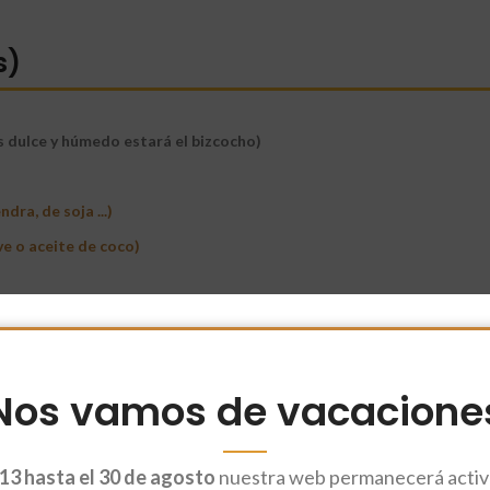
s)
 dulce y húmedo estará el bizcocho)
dra, de soja ...)
e o aceite de coco)
)
Nos vamos de vacacione
13 hasta el 30 de agosto
nuestra web permanecerá activa