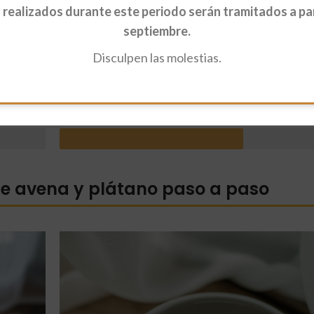
al (al gusto)
realizados durante este periodo serán tramitados a part
roceadas o avena en hojuelas
septiembre.
Disculpen las molestias.
Tiempo
de avena y plátano paso a paso