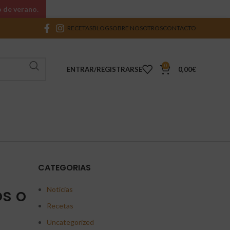
o de verano.
RECETAS
BLOG
SOBRE NOSOTROS
CONTACTO
0
ENTRAR/REGISTRARSE
0,00
€
CATEGORIAS
os o
Noticias
Recetas
Uncategorized