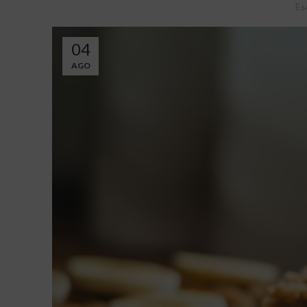
Es
04
AGO