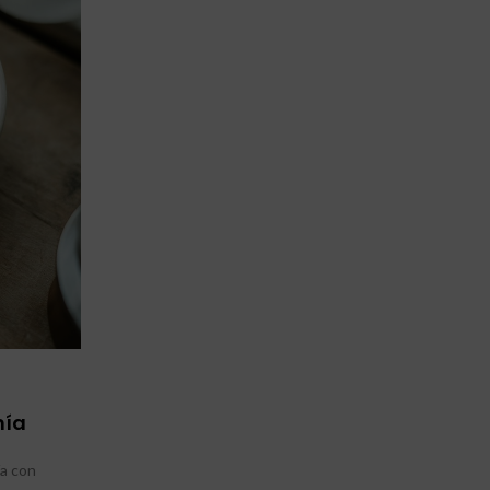
hía
ía con