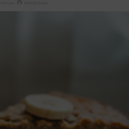
crito por
NimioEstudio