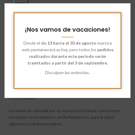
Categoría:
Especias
Etiquetas:
Canela en Polvo Ecológica
,
Productos Ecológicos
Share:
¡Nos vamos de vacaciones!
Desde el día
13 hasta el 30 de agosto
nuestra
Descripción
web permanecerá activa, pero todos los
pedidos
La
canela en polvo ecológica
a diferencia de la canela en
realizados durante este periodo serán
rama, libera su sabor y aroma de forma inmediata, por lo que es
tramitados a partir del 3 de septiembre.
fundamental para la preparación de galletas de jengibre, bollos
de canela, natillas y el tradicional arroz con leche. Se utiliza
Disculpen las molestias.
como endulzante natural en el café, tés, batidos y chocolate
caliente, permitiendo reducir el consumo de azúcar añadido.
También se suele espolvorear sobre cereales, avena yogures o
frutas asadas.
La canela es valorada por su riqueza nutricional y por poseer
beneficios antioxidantes, antiinflamatorios, para la salud
digestiva y cardiovasculares.