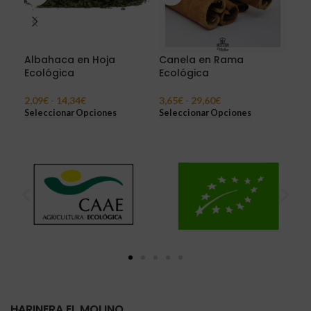
Albahaca en Hoja
Canela en Rama
Cil
Ecológica
Ecológica
eco
2,09
€
-
14,34
€
3,65
€
-
29,60
€
1,4
Seleccionar Opciones
Seleccionar Opciones
Sel
HARINERA EL MOLINO