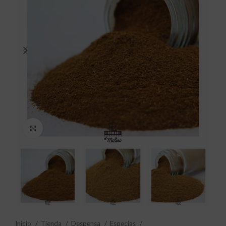
Click to enlarge
Inicio
Tienda
Despensa
Especias