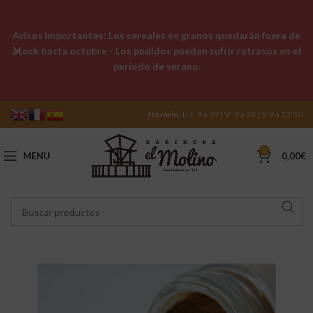
Avisos importantes: Los cereales en granos quedarán fuera de
stock hasta octubre - Los pedidos pueden sufrir retrasos en el
período de verano.
Horario:
L-J: 9 a 19 | V: 9 a 18 | S: 9 a 13:30
0
MENU
0,00
€