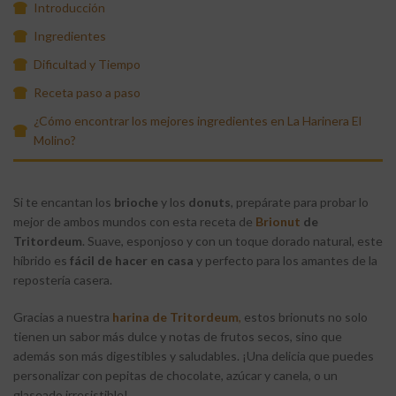
Introducción
Ingredientes
Dificultad y Tiempo
Receta paso a paso
¿Cómo encontrar los mejores ingredientes en La Harinera El
Molino?
Si te encantan los
brioche
y los
donuts
, prepárate para probar lo
mejor de ambos mundos con esta receta de
Brionut
de
Tritordeum
. Suave, esponjoso y con un toque dorado natural, este
híbrido es
fácil de hacer en casa
y perfecto para los amantes de la
repostería casera.
Gracias a nuestra
harina de Tritordeum
,
estos brionuts no solo
tienen un sabor más dulce y notas de frutos secos, sino que
además son más digestibles y saludables. ¡Una delicia que puedes
personalizar con pepitas de chocolate, azúcar y canela, o un
glaseado irresistible!