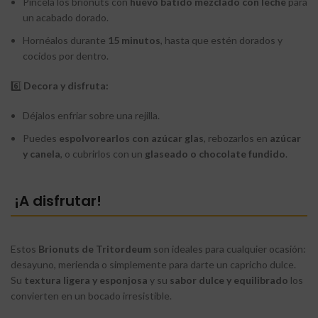
Pincela los brionuts con
huevo batido mezclado con leche
para
un acabado dorado.
Hornéalos durante
15 minutos
, hasta que estén dorados y
cocidos por dentro.
6️⃣
Decora y disfruta:
Déjalos enfriar sobre una rejilla.
Puedes
espolvorearlos con azúcar glas
, rebozarlos en
azúcar
y canela
, o cubrirlos con un
glaseado o chocolate fundido
.
¡A disfrutar!
Estos
Brionuts de Tritordeum
son ideales para cualquier ocasión:
desayuno, merienda o simplemente para darte un capricho dulce.
Su
textura ligera y esponjosa
y su
sabor dulce y equilibrado
los
convierten en un bocado irresistible.