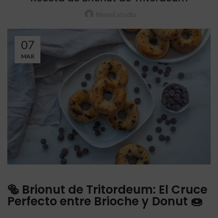
NimioEstudio
07
MAR
🥯 Brionut de Tritordeum: El Cruce
Perfecto entre Brioche y Donut 🍩