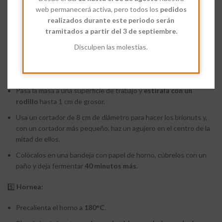
esté bien distribuido.
web permanecerá activa, pero todos los
pedidos
realizados durante este periodo serán
Forma una bola y colócala en un bol engrasado.
tramitados a partir del 3 de septiembre.
Cubre y deja reposar en un lugar cálido hasta que
duplique su
Disculpen las molestias.
tamaño
(aproximadamente
4 horas
).
4️⃣
Forma los brionuts:
Pasa la masa a una superficie de trabajo y
estírala con un
rodillo
hasta 1 cm de grosor.
Usa un cortador de 8 cm de diámetro para hacer los brionuts y,
con un cortador más pequeño, haz un agujero en el centro de la
mitad de ellos.
Colócalos en una bandeja con papel de horno, cúbrelos con un
paño y deja fermentar
40 minutos más
.
5️⃣
Hornea:
Precalienta el horno a
180°C
.