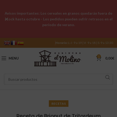
Avisos importantes: Los cereales en granos quedarán fuera de
stock hasta octubre - Los pedidos pueden sufrir retrasos en el
período de verano.
Horario:
L-J: 9 a 19 | V: 9 a 18 | S: 9 a 13:30
0
MENU
0,00
€
RECETAS
Receta de Brionut de Tritordeum