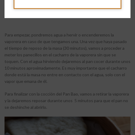
4. Cocción del Pan Bao
Para empezar, pondremos agua a hervir o encenderemos la
vaporera en caso de que tengamos una. Una vez que haya pasado
el tiempo de reposo de la masa (30 minutos), vamos a proceder a
meter los panecillos en el cacharro de la vaporera sin que se
toquen. Con el agua hirviendo dejaremos al pan cocer durante unos
10 minutos aproximadamente. Es muy importante que el cacharro
donde está la masa no entre en contacto con el agua, solo con el
vapor que emana de él.
Para finalizar con la cocción del Pan Bao, vamos a retirar la vaporera
y la dejaremos reposar durante unos 5 minutos para que el pan no
se deshinche al abrirlo.