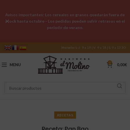
Avisos importantes: Los cereales en granos quedarán fuera de
stock hasta octubre - Los pedidos pueden sufrir retrasos en el
período de verano.
Horario:
L-J: 9 a 19 | V: 9 a 18 | S: 9 a 13:30
0
MENU
0,00
€
RECETAS
Receta: Pan Bao