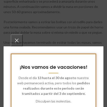
superficie enharinada y se procederá a amasarla durante unos
minutos. A continuación vamos a dividir la masa en porciones de
unos 50-60 gramos aproximadamente.
Posteriormente vamos a estirar las bolitas con el rodillo para darles
una forma ovalada. Recomendamos usar un trozo de papel de horno
para poder doblar la masa sobre si misma sin miedo a que se pegue.
Una vez que hayamos terminado de estirar todas las masas, vamos
a dejar que repose durante unos 30 minutos. Mientras la masa
reposa vamos a empezar a trabajar con la vaporera.
¡Nos vamos de vacaciones!
Desde el día
13 hasta el 30 de agosto
nuestra
web permanecerá activa, pero todos los
pedidos
realizados durante este periodo serán
tramitados a partir del 3 de septiembre.
Disculpen las molestias.