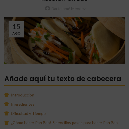
Bartolomé Méndez
15
AGO
Añade aquí tu texto de cabecera
Introducción
Ingredientes
Dificultad y Tiempo
¿Cómo hacer Pan Bao? 5 sencillos pasos para hacer Pan Bao