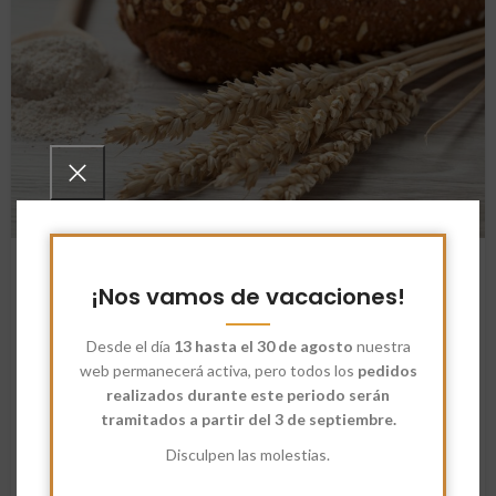
NOTICIAS
Propiedades beneficiosas de los
¡Nos vamos de vacaciones!
alimentos integrales
Desde el día
13 hasta el 30 de agosto
nuestra
NimioEstudio
web permanecerá activa, pero todos los
pedidos
Las harinas ecológicas ofrecen una amplia gama de sabores y
realizados durante este periodo serán
beneficios nutricionales. Propiedades de las harinas de
tramitados a partir del 3 de septiembre.
sarraceno, avena, espelta, teff y centeno.
Disculpen las molestias.
SEGUIR LEYENDO