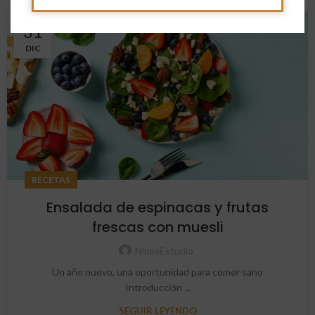
31
DIC
RECETAS
Ensalada de espinacas y frutas
frescas con muesli
NimioEstudio
Un año nuevo, una oportunidad para comer sano
Introducción ...
SEGUIR LEYENDO