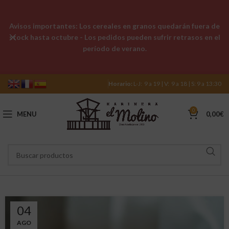
Avisos importantes: Los cereales en granos quedarán fuera de
stock hasta octubre - Los pedidos pueden sufrir retrasos en el
período de verano.
Horario:
L-J: 9 a 19 | V: 9 a 18 | S: 9 a 13:30
0
MENU
0,00
€
04
AGO