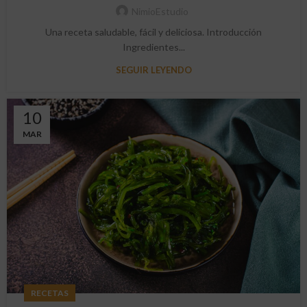
NimioEstudio
Una receta saludable, fácil y deliciosa. Introducción
Ingredientes...
SEGUIR LEYENDO
10
MAR
RECETAS