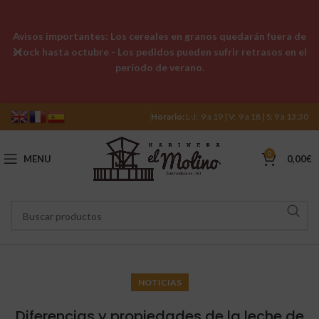
Avisos importantes: Los cereales en granos quedarán fuera de
stock hasta octubre - Los pedidos pueden sufrir retrasos en el
período de verano.
Horario:
L-J: 9 a 19 | V: 9 a 18 | S: 9 a 13:30
0
MENU
0,00
€
NOTICIAS
Diferencias y propiedades de la leche de