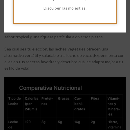
de proteínas, mientras que la leche de almendra es ideal para
Disculpen las molestias.
aquellos que desean reducir calorías. La leche de avena por su
parte es perfecta para aquellos que buscan fibra adicional, y la
leche de arroz es una buena opción para personas con alergias
alimentarias múltiples. Y para finalizar, la leche de coco añade un
sabor tropical y una riqueza particular a diversos platos.
Sea cual sea tu elección, las leches vegetales ofrecen una
alternativa versátil y saludable a la leche de vaca. ¡Experimenta con
ellas en tus recetas favoritas y descubre cuál se adapta mejor a tu
estilo de vida!