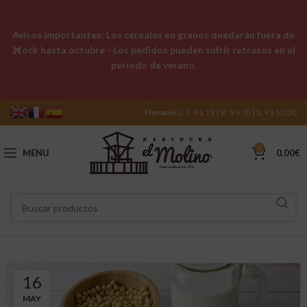
Avisos importantes: Los cereales en granos quedarán fuera de
stock hasta octubre - Los pedidos pueden sufrir retrasos en el
período de verano.
Horario:
L-J: 9 a 19 | V: 9 a 18 | S: 9 a 13:30
0
MENU
0,00
€
16
MAY