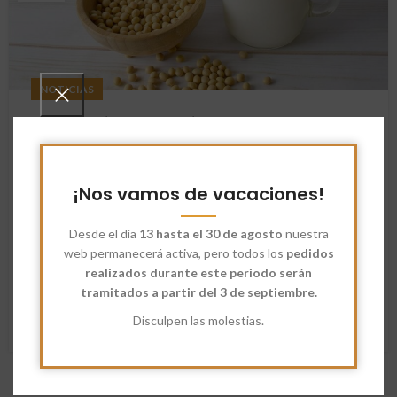
NOTICIAS
Diferencias y propiedades de la leche
de avena, leche de almendra, leche
de soja, leche de arroz y leche de
¡Nos vamos de vacaciones!
coco.
Anaisorozcosanz
Desde el día
13 hasta el 30 de agosto
nuestra
web permanecerá activa, pero todos los
pedidos
Comparativa de Leches Vegetales: Avena, Almendra, Soja,
realizados durante este periodo serán
Arroz y Coco. En los últimos años, las leches vegetales se
tramitados a partir del 3 de septiembre.
han vuelto muy po...
Disculpen las molestias.
SEGUIR LEYENDO