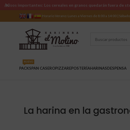
Avisos importantes: Los cereales en granos quedarán fuera de sto
Horario Verano: Lunes a Viernes de 8:00 a 14:00 | Sábad
NUEVO
PACKS
PAN CASERO
PIZZA
REPOSTERÍA
HARINAS
DESPENSA
La harina en la gastr