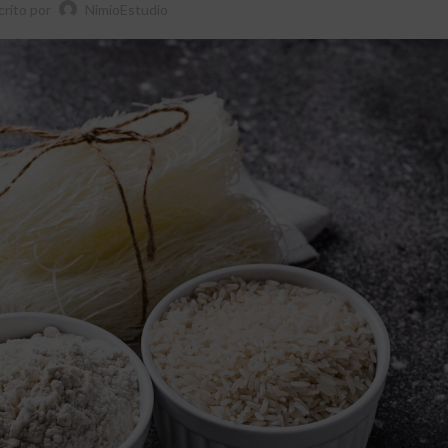
crito por
NimioEstudio