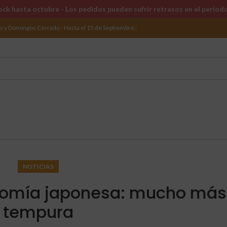
ck hasta octubre - Los pedidos pueden sufrir retrasos en el períod
os y Domingos Cerrado - Hasta el 15 de Septiembre.
NOTICIAS
onomía japonesa: mucho más
tempura