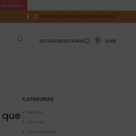
o de verano.
RECETAS
BLOG
SOBRE NOSOTROS
CONTACTO
0
ENTRAR/REGISTRARSE
0,00
€
CATEGORIAS
 que
Noticias
Recetas
Uncategorized