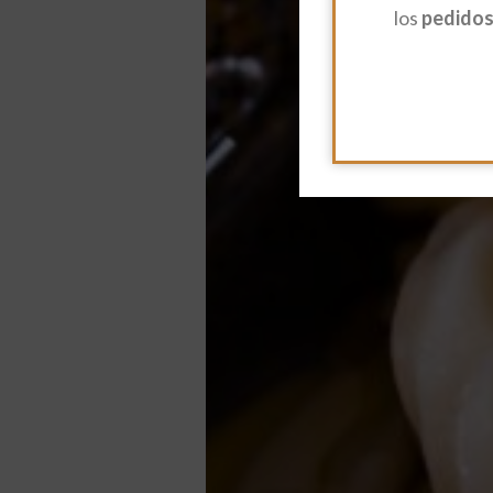
los
pedidos 