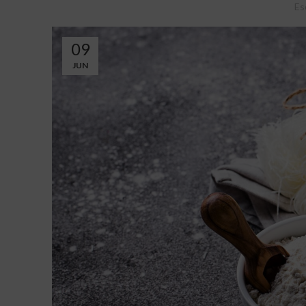
Es
09
JUN