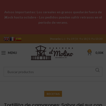
Avisos importantes: Los cereales en granos quedarán fuera de
stock hasta octubre - Los pedidos pueden sufrir retrasos en el
período de verano.
Horario:
L-J: 9 a 19 | V: 9 a 18 | S: 9 a 13:30
0
MENU
0,00
€
RECETAS
Tortillita de camarones: Sabor del sur con