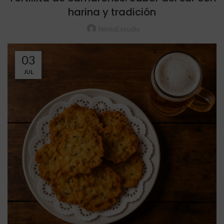
harina y tradición
NimioEstudio
03
JUL