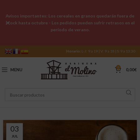
Avisos importantes: Los cereales en granos quedarán fuera de
stock hasta octubre - Los pedidos pueden sufrir retrasos en el
período de verano.
Horario:
L-J: 9 a 19 | V: 9 a 18 | S: 9 a 13:30
0
MENU
0,00
€
03
JUL