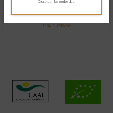
Disculpen las molestias.
NimioEstudio
🫓 Tortillita de camarones: Sabor del sur con harina y
tradición. Introducción ...
SEGUIR LEYENDO