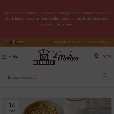
Avisos importantes: Los cereales en granos quedarán fuera de
stock hasta octubre - Los pedidos pueden sufrir retrasos en el
período de verano.
Horario:
L-J: 9 a 19 | V: 9 a 18 | S: 9 a 13:30
0
MENU
0,00
€
16
MAY