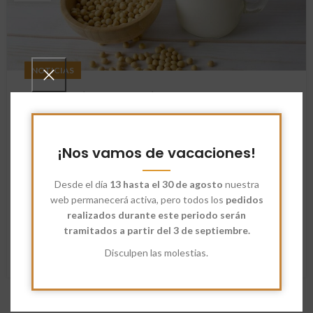
NOTICIAS
Diferencias y propiedades de la leche
de avena, leche de almendra, leche
de soja, leche de arroz y leche de
¡Nos vamos de vacaciones!
coco.
Anaisorozcosanz
Desde el día
13 hasta el 30 de agosto
nuestra
web permanecerá activa, pero todos los
pedidos
Comparativa de Leches Vegetales: Avena, Almendra, Soja,
realizados durante este periodo serán
Arroz y Coco. En los últimos años, las leches vegetales se
tramitados a partir del 3 de septiembre.
han vuelto muy po...
Disculpen las molestias.
SEGUIR LEYENDO