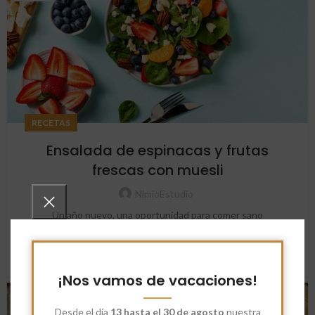
RECETAS
Ensalada de espinacas y frutas
frescas con muesli
NimioEstudio
Un año nuevo, una oportunidad para comer sano
Introducción ...
SEGUIR LEYENDO
¡Nos vamos de vacaciones!
15
Desde el día
13 hasta el 30 de agosto
nuestra