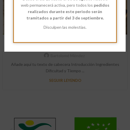
AGO
web permanecerá activa, pero todos los
pedidos
realizados durante este periodo serán
tramitados a partir del 3 de septiembre.
Disculpen las molestias.
RECETAS
Receta: Pan Bao
Bartolomé Méndez
Añade aquí tu texto de cabecera Introducción Ingredientes
Dificultad y Tiempo ...
SEGUIR LEYENDO