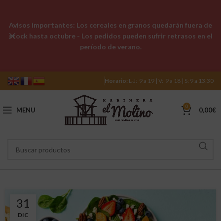
Avisos importantes: Los cereales en granos quedarán fuera de
stock hasta octubre - Los pedidos pueden sufrir retrasos en el
período de verano.
Horario:
L-J: 9 a 19 | V: 9 a 18 | S: 9 a 13:30
0
MENU
0,00
€
31
DIC