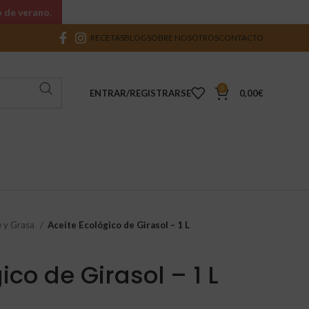
o de verano.
RECETAS
BLOG
SOBRE NOSOTROS
CONTACTO
0
ENTRAR/REGISTRARSE
0,00
€
e y Grasa
Aceite Ecológico de Girasol – 1 L
ico de Girasol – 1 L