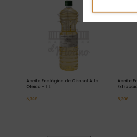
Aceite Ecológico de Girasol Alto
Aceite E
Oleico – 1 L
Extracci
6,34
€
8,20
€
Añadir Al Carrito
Añadir Al 