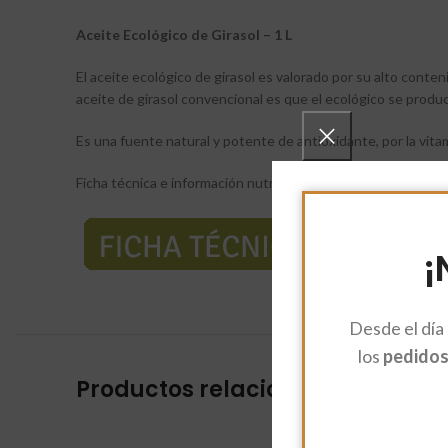
Aceite Ecológico de Girasol – 1 L
El aceite ecológico de girasol es valorado por su alto conteni
aceite de girasol convencional es que el ecológico se produc
Es una fuente natural y potente de antioxidante, por la vita
Ficha técnica e información nutricional:
¡
Desde el día
los
pedidos 
Productos relacionados