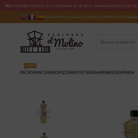
Avisos importantes: Los cereales en granos quedarán fuera de sto
Horario Verano: Lunes a Viernes de 8:00 a 14:00 | Sábad
NUEVO
PACKS
PAN CASERO
PIZZA
REPOSTERÍA
HARINAS
DESPENSA