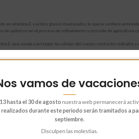
do en vitamina E y ácidos grasos insaturados, lo que le confiere antioxidan
e sin químicos en el proceso de refinamiento y procede de agricultura ce
mina E, que ayuda a proteger las células del cuerpo contra los radicales y
Nos vamos de vacacione
13 hasta el 30 de agosto
nuestra web permanecerá activa
realizados durante este periodo serán tramitados a part
septiembre.
Disculpen las molestias.