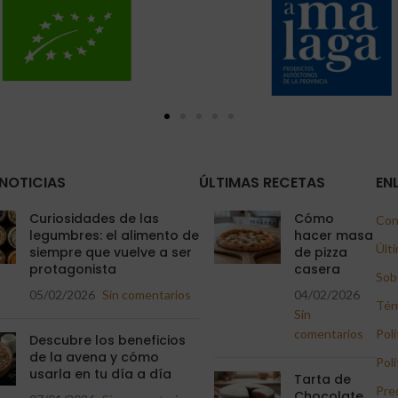
NOTICIAS
ÚLTIMAS RECETAS
EN
Curiosidades de las
Cómo
Con
legumbres: el alimento de
hacer masa
Últi
siempre que vuelve a ser
de pizza
protagonista
casera
Sob
05/02/2026
Sin comentarios
04/02/2026
Tér
Sin
comentarios
Polí
Descubre los beneficios
de la avena y cómo
Polí
usarla en tu día a día
Tarta de
Pre
Chocolate