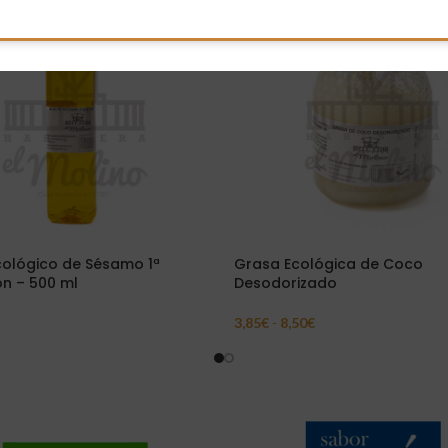
cológico de Sésamo 1ª
Grasa Ecológica de Coco
ón – 500 ml
Desodorizado
3,85
€
-
8,50
€
Carrito
Seleccionar Opciones