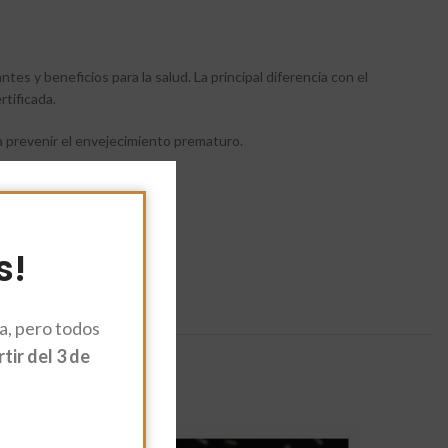
tes y beneficios para la salud. La principal diferencia con el
rtificada.
 a prevenir el envejecimiento prematuro.
s!
, pero todos
ir del 3 de