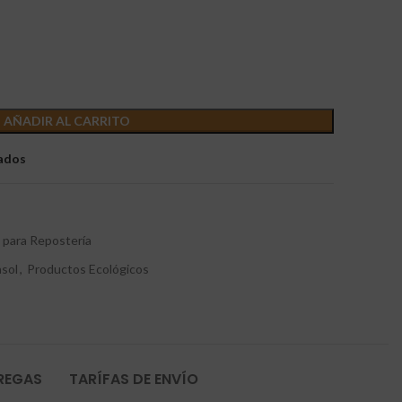
AÑADIR AL CARRITO
eados
 para Repostería
asol
,
Productos Ecológicos
TREGAS
TARÍFAS DE ENVÍO