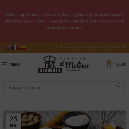
Avisos importantes: Los cereales en granos quedarán fuera de
stock hasta octubre - Los pedidos pueden sufrir retrasos en el
período de verano.
Horario:
L-J: 9 a 19 | V: 9 a 18 | S: 9 a 13:30
0
MENU
0,00
€
25
ENE