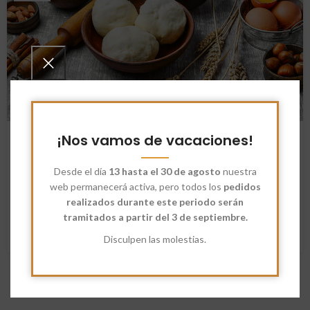
NOTICIAS
¡Nos vamos de vacaciones!
Harina de Fuerza
Desde el día
13 hasta el 30 de agosto
nuestra
Dimayou
web permanecerá activa, pero todos los
pedidos
Una Harina de Fuerza de Calidad ¿Qué es la Harina de Fuerza
realizados durante este periodo serán
Harina Extra Fuerza Harina de Fuerza Ecológic...
tramitados a partir del 3 de septiembre.
SEGUIR LEYENDO
Disculpen las molestias.