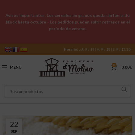
Avisos importantes: Los cereales en granos quedarán fuera de
stock hasta octubre - Los pedidos pueden sufrir retrasos en el
período de verano.
Horario:
L-J: 9 a 19 | V: 9 a 18 | S: 9 a 13:30
0
MENU
0,00
€
22
SEP