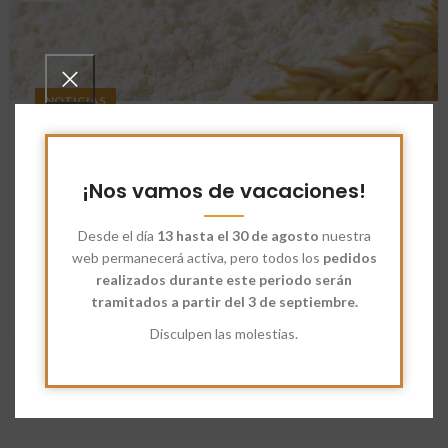
NOTICIAS
Harina Candeal y Harina Candeal
Ecológica
¡Nos vamos de vacaciones!
Dimayou
Harina Candeal y Harina Candeal Ecológica – Descubre sus
Desde el día
13 hasta el 30 de agosto
nuestra
diferencias, virtudes y beneficios. Una harina de trigo
web permanecerá activa, pero todos los
pedidos
tradicional usada para…
realizados durante este periodo serán
tramitados a partir del 3 de septiembre.
SEGUIR LEYENDO
Disculpen las molestias.