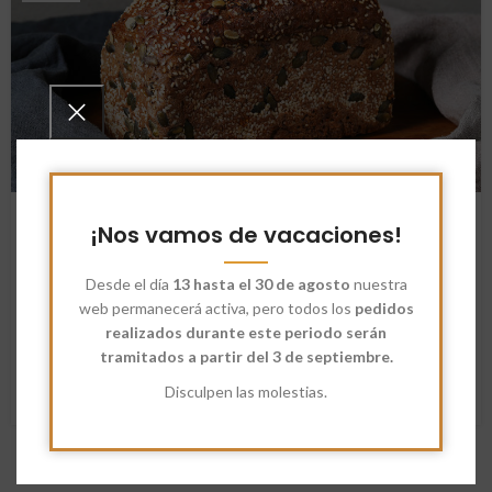
RECETAS
¡Nos vamos de vacaciones!
Receta: Pan de proteínas
Dimayou
Desde el día
13 hasta el 30 de agosto
nuestra
? Receta de Pan Proteico✍ PandeMasaA continuación
web permanecerá activa, pero todos los
pedidos
puedes encontrar todo lo que necesitas para elaborar un
realizados durante este periodo serán
rico pan proteico o con alto ...
tramitados a partir del 3 de septiembre.
SEGUIR LEYENDO
Disculpen las molestias.