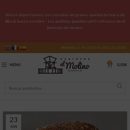
Avisos importantes: Los cereales en granos quedarán fuera de
stock hasta octubre - Los pedidos pueden sufrir retrasos en el
período de verano.
Horario:
L-J: 9 a 19 | V: 9 a 18 | S: 9 a 13:30
0
MENU
0,00
€
23
JUN