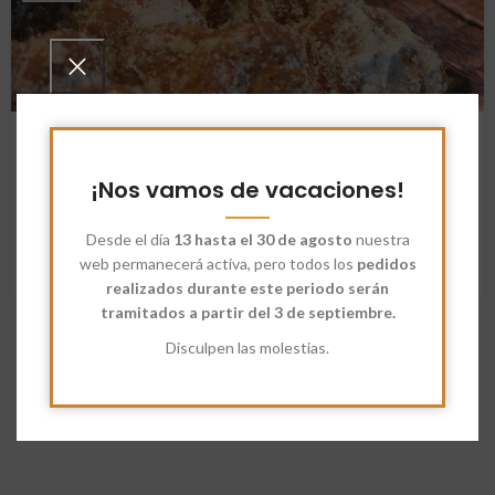
RECETAS
Receta: Pestiños
¡Nos vamos de vacaciones!
Bartolomé Méndez
Tabla de Contenidos Introducción Ingrediente...
Desde el día
13 hasta el 30 de agosto
nuestra
SEGUIR LEYENDO
web permanecerá activa, pero todos los
pedidos
realizados durante este periodo serán
tramitados a partir del 3 de septiembre.
Disculpen las molestias.