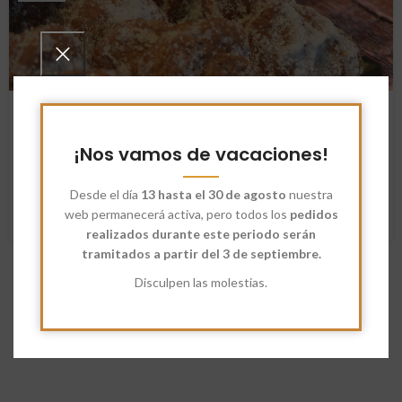
RECETAS
Receta: Pestiños
¡Nos vamos de vacaciones!
Bartolomé Méndez
Tabla de Contenidos Introducción Ingrediente...
Desde el día
13 hasta el 30 de agosto
nuestra
SEGUIR LEYENDO
web permanecerá activa, pero todos los
pedidos
realizados durante este periodo serán
tramitados a partir del 3 de septiembre.
Disculpen las molestias.