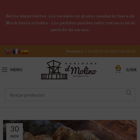
Avisos importantes: Los cereales en granos quedarán fuera de
stock hasta octubre - Los pedidos pueden sufrir retrasos en el
período de verano.
Horario:
L-J: 9 a 19 | V: 9 a 18 | S: 9 a 13:30
0
MENU
0,00
€
30
NOV