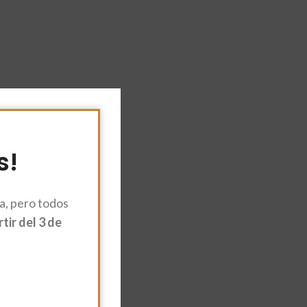
s!
, pero todos
ir del 3 de