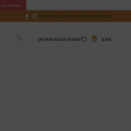
o de verano.
RECETAS
BLOG
SOBRE NOSOTROS
CONTACTO
0
ENTRAR/REGISTRARSE
0,00
€