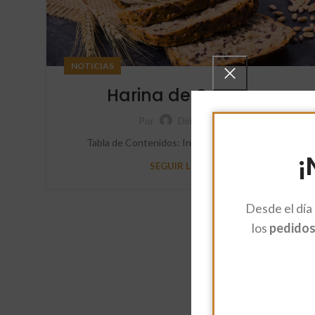
NOTICIAS
Harina de Centeno
Por
Dimayou
Tabla de Contenidos: Introducción Harina de ...
¡
SEGUIR LEYENDO
Desde el día
los
pedidos 