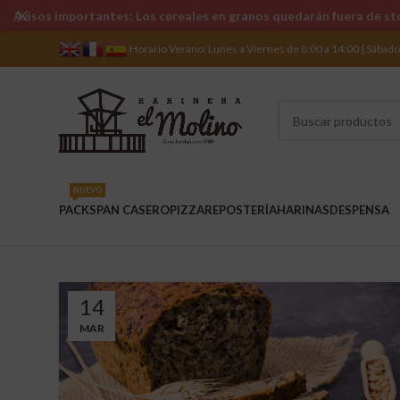
Avisos importantes: Los cereales en granos quedarán fuera de sto
Horario Verano: Lunes a Viernes de 8:00 a 14:00 | Sábad
NUEVO
PACKS
PAN CASERO
PIZZA
REPOSTERÍA
HARINAS
DESPENSA
14
MAR