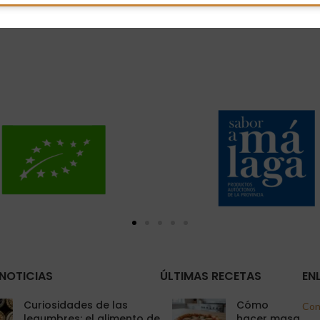
NOTICIAS
ÚLTIMAS RECETAS
EN
Curiosidades de las
Cómo
Con
legumbres: el alimento de
hacer masa