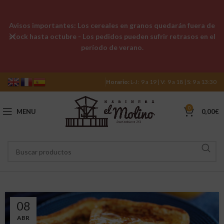
Avisos importantes: Los cereales en granos quedarán fuera de
stock hasta octubre - Los pedidos pueden sufrir retrasos en el
período de verano.
Horario:
L-J: 9 a 19 | V: 9 a 18 | S: 9 a 13:30
0
MENU
0,00
€
08
ABR