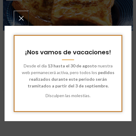
RECETAS
Receta Torrijas Tradicionales y
Caseras en 5 pasos
¡Nos vamos de vacaciones!
Bartolomé Méndez
Desde el día
13 hasta el 30 de agosto
nuestra
Tabla de Contenido Introducción Ingredientes...
web permanecerá activa, pero todos los
pedidos
realizados durante este periodo serán
SEGUIR LEYENDO
tramitados a partir del 3 de septiembre.
Disculpen las molestias.