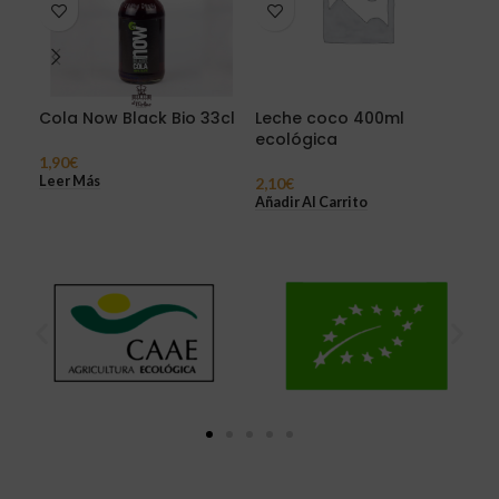
Cola Now Black Bio 33cl
Leche coco 400ml
Zum
ecológica
Eco
1,90
€
Leer Más
2,10
€
5,0
Añadir Al Carrito
Añad