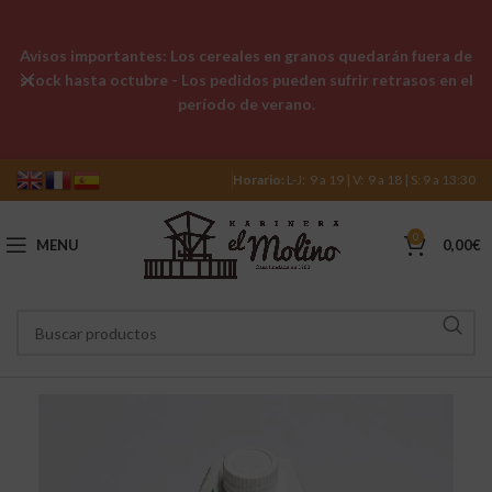
Avisos importantes: Los cereales en granos quedarán fuera de
stock hasta octubre - Los pedidos pueden sufrir retrasos en el
período de verano.
Horario:
L-J: 9 a 19 | V: 9 a 18 | S: 9 a 13:30
0
MENU
0,00
€