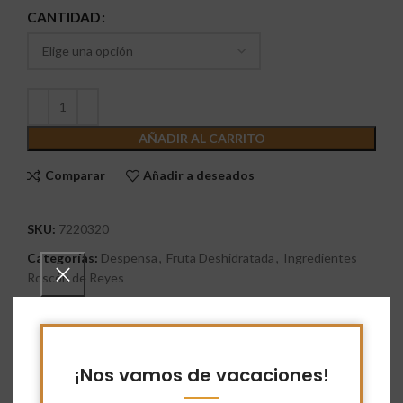
CANTIDAD
AÑADIR AL CARRITO
Comparar
Añadir a deseados
SKU:
7220320
Categorías:
Despensa
,
Fruta Deshidratada
,
Ingredientes
Roscón de Reyes
Etiquetas:
fruta
,
fruta deshidratada
,
naranja
Share:
¡Nos vamos de vacaciones!
Descripción