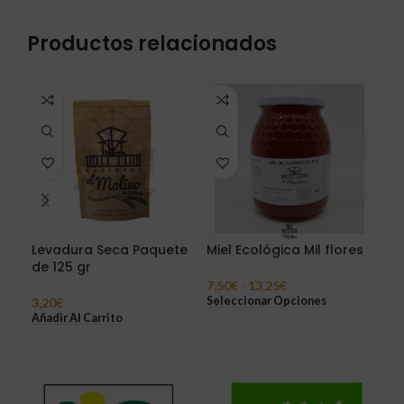
Productos relacionados
Levadura Seca Paquete
Miel Ecológica Mil flores
Té 
de 125 gr
Pr
7,50
€
-
13,25
€
Seleccionar Opciones
3,20
€
3,8
Añadir Al Carrito
Sel