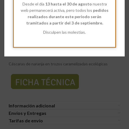
Las
cáscaras de naranja en trozos
Desde el día
13 hasta el 30 de agosto
nuestra
caramelizadas
conservan nutrientes valiosos, aportan fibra,
web permanecerá activa, pero todos los
pedidos
antioxidantes, vitaminas y minerales. Se pueden consumir o
realizados durante este periodo serán
emplear de muchas maneras. Es un ingrediente esencial en el
tramitados a partir del 3 de septiembre.
Roscón de Reyes, panettone, bizcochos y budines. También
Disculpen las molestias.
se consumen solas como «gomitas» naturales. Se pueden usar
para decorar cócteles o saborizar infusiones y aportan un
acabado brillante y profesional a las tartas, cremas pasteleras
y helados.
Cáscaras de naranja en trozos caramelizadas ecológicas
Información adicional
Envíos y Entregas
Tarífas de envío