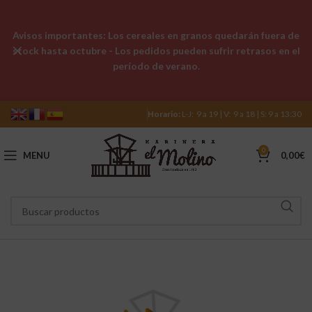
Avisos importantes: Los cereales en granos quedarán fuera de
stock hasta octubre - Los pedidos pueden sufrir retrasos en el
período de verano.
Horario:
L-J: 9 a 19 | V: 9 a 18 | S: 9 a 13:30
0
MENU
0,00
€