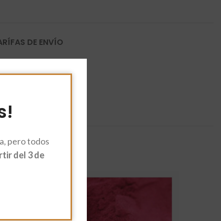
ARÍFAS DE ENVÍO
s!
, pero todos
ir del 3 de