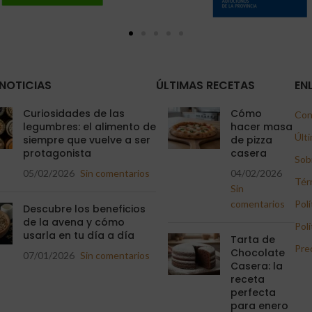
NOTICIAS
ÚLTIMAS RECETAS
EN
Curiosidades de las
Cómo
Con
legumbres: el alimento de
hacer masa
Últi
siempre que vuelve a ser
de pizza
protagonista
casera
Sob
05/02/2026
Sin comentarios
04/02/2026
Tér
Sin
comentarios
Polí
Descubre los beneficios
de la avena y cómo
Polí
usarla en tu día a día
Tarta de
Pre
Chocolate
07/01/2026
Sin comentarios
Casera: la
receta
perfecta
para enero