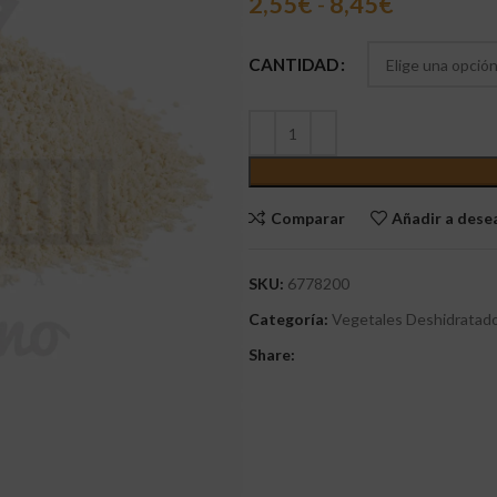
2,55
€
-
8,45
€
CANTIDAD
Comparar
Añadir a des
SKU:
6778200
Categoría:
Vegetales Deshidratad
Share: