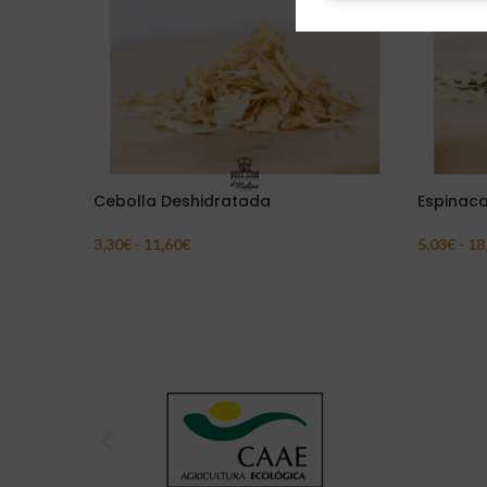
Cebolla Deshidratada
Espinac
3,30
€
-
11,60
€
5,03
€
-
18
Seleccionar Opciones
Seleccion