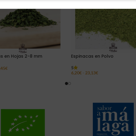
as en Hojas 2-8 mm
Espinacas en Polvo
5
,45
€
6,20
€
-
23,13
€
ar Opciones
Seleccionar Opciones