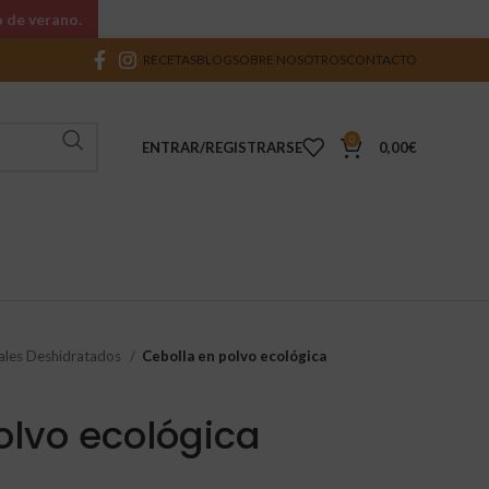
o de verano.
RECETAS
BLOG
SOBRE NOSOTROS
CONTACTO
0
ENTRAR/REGISTRARSE
0,00
€
ales Deshidratados
Cebolla en polvo ecológica
olvo ecológica