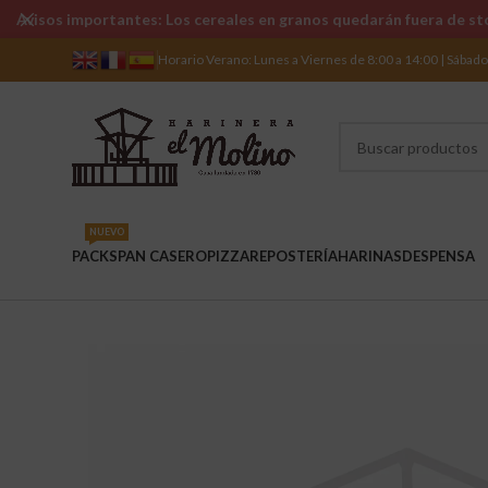
Avisos importantes: Los cereales en granos quedarán fuera de sto
Horario Verano: Lunes a Viernes de 8:00 a 14:00 | Sábad
NUEVO
PACKS
PAN CASERO
PIZZA
REPOSTERÍA
HARINAS
DESPENSA