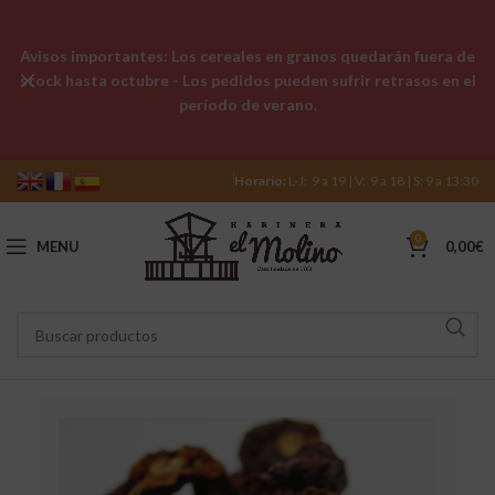
Avisos importantes: Los cereales en granos quedarán fuera de
stock hasta octubre - Los pedidos pueden sufrir retrasos en el
período de verano.
Horario:
L-J: 9 a 19 | V: 9 a 18 | S: 9 a 13:30
0
MENU
0,00
€