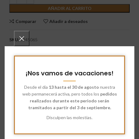
AÑADIR AL CARRITO
Comparar
Añadir a deseados
SKU:
7245065
Categorías:
Harina para Pizza
,
Vegetales Deshidratados
Etiquetas:
Productos Ecológicos
,
Tomate Seco Mitades
Share:
¡Nos vamos de vacaciones!
Descripción
Desde el día
13 hasta el 30 de agosto
nuestra
web permanecerá activa, pero todos los
pedidos
Tomate Seco Mitades
es
un producto natural, un verdadero
realizados durante este periodo serán
concentrado de sabor y licopenos (molécula antioxidante y
tramitados a partir del 3 de septiembre.
anticancerígena), vitamina B, C y A y minerales. Los pigmentos
rojos están relacionados con beneficios para la sangre y el
Disculpen las molestias.
corazón, el Sistema Circulatorio, y también parece estar
relacionado con buena salud prostática.