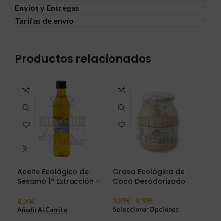
Envíos y Entregas
Tarífas de envío
Productos relacionados
Aceite Ecológico de
Grasa Ecológica de
Gra
Sésamo 1ª Extracción –
Coco Desodorizado
Int
500 ml
3,85
€
-
8,50
€
2,0
8,20
€
Seleccionar Opciones
Sel
Añadir Al Carrito