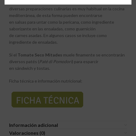
El empleo de los tomates secos a la hora de aportar sabor a
diversas preparaciones culinarias es muy habitual en la
cocina
mediterránea
, de esta forma pueden encontrarse
en
salsas
para
untar
como la
pericana
, como ingrediente
saborizante en las
ensaladas
, como guarnición
de
carnes
asadas. En algunos casos se incluye como
ingrediente de
ensaladas
.
Si el
Tomate Seco Mitades
muele finamente se encontrarán
diversos
patés
(
Paté di Pomodori
) para esparcir
en
sándwich
y
tostas
.
Ficha técnica e información nutricional:
Información adicional
Valoraciones (0)