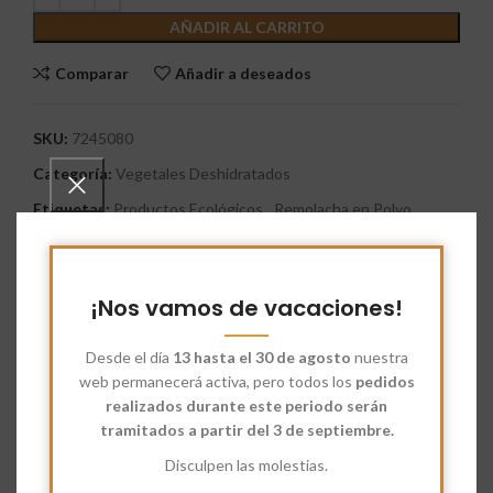
AÑADIR AL CARRITO
Comparar
Añadir a deseados
SKU:
7245080
Categoría:
Vegetales Deshidratados
Etiquetas:
Productos Ecológicos
,
Remolacha en Polvo
Share:
¡Nos vamos de vacaciones!
Descripción
La
Remolacha en Polvo
procede del cultivo ecológico. La
Remolacha
tiene un gran aporte de folatos y ayuda a la
Desde el día
13 hasta el 30 de agosto
nuestra
formación de glóbulos rojos y blancos del organismo.
web permanecerá activa, pero todos los
pedidos
realizados durante este periodo serán
Para empezar, la
Remolacha
contiene tres veces más
tramitados a partir del 3 de septiembre.
compuesto fenólicos que la carne, la espinaca y el brócoli;
Disculpen las molestias.
vitaminas del grupo B, tales como la B1, B2, B3, B6.