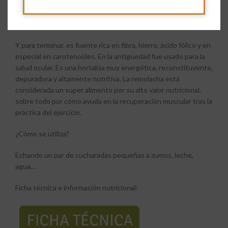
También contiene vitamina C, yodo, sodio, potasio, carotenos,
y azúcares en forma de sacarosa.
Y para terminar, es fuente rica en fibra, hierro, ácido fólico y en
especial en carotenoides. En la antigüedad fue usado para la
salud ocular. Es una hortaliza muy energética, reconstituyente,
depuradora y altamente nutritiva. La remolacha está
considerada un super alimento por su alto valor nutricional,
sobre todo por cómo ayuda en la recuperación muscular tras la
práctica del ejercicio.
¿Cómo se utiliza?
Echando un par de cucharadas pequeñas a zumos, leche,
agua…
Ficha técnica e información nutricional: