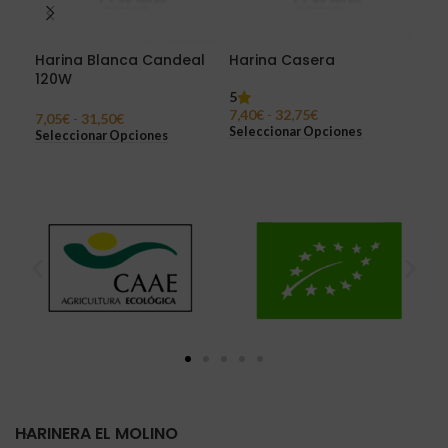
Harina Blanca Candeal
Harina Casera
Har
120W
22
5
7,40
€
-
32,75
€
5
7,05
€
-
31,50
€
Seleccionar Opciones
7,5
Seleccionar Opciones
Sel
HARINERA EL MOLINO