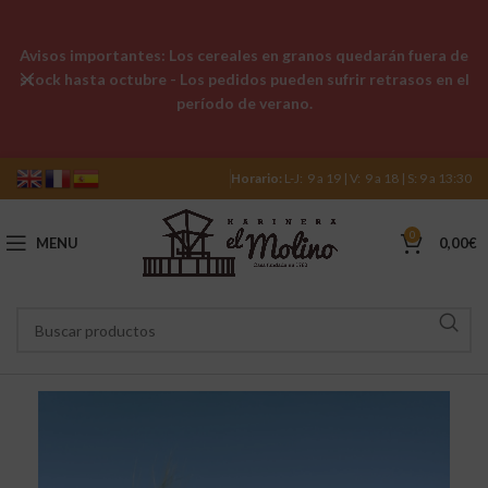
Avisos importantes: Los cereales en granos quedarán fuera de
stock hasta octubre - Los pedidos pueden sufrir retrasos en el
período de verano.
Horario:
L-J: 9 a 19 | V: 9 a 18 | S: 9 a 13:30
0
MENU
0,00
€