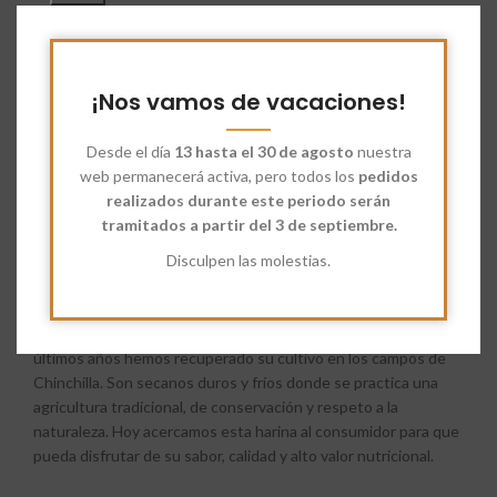
Categorías:
Harina
,
Harina de Cereales Antiguos en
Recuperación
Share:
¡Nos vamos de vacaciones!
Descripción
Desde el día
13 hasta el 30 de agosto
nuestra
“Clarofino” es un trigo autóctono de la zona de Chinchilla de
web permanecerá activa, pero todos los
pedidos
Montearagón (Albacete). Es un trigo antiguo, original, sin
realizados durante este periodo serán
ningún tipo de mejora, cruce o cualquier otra intervención,
tramitados a partir del 3 de septiembre.
solo la selección natural del medio en el que se ha ido
Disculpen las molestias.
desarrollando. Es un producto totalmente natural del cual
obtenemos su harina, que da a sus elaborados un sabor único
y extraordinario, así como un color dorado inconfundible. Hace
más de cinco décadas que dejó de cultivarse y en estos
últimos años hemos recuperado su cultivo en los campos de
Chinchilla. Son secanos duros y fríos donde se practica una
agricultura tradicional, de conservación y respeto a la
naturaleza. Hoy acercamos esta harina al consumidor para que
pueda disfrutar de su sabor, calidad y alto valor nutricional.