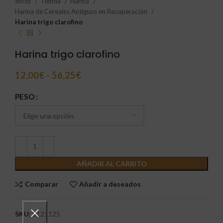
Inicio
Tienda
Harina
Harina de Cereales Antiguos en Recuperación
Harina trigo clarofino
Harina trigo clarofino
12,00
€
-
56,25
€
PESO
AÑADIR AL CARRITO
Comparar
Añadir a deseados
SKU:
0121125