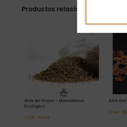
Productos relacionados
Anís en Grano – Matalahúva
Anís Est
Ecológico
3,16
€
-
24
Seleccion
2,20
€
-
15,55
€
Seleccionar Opciones