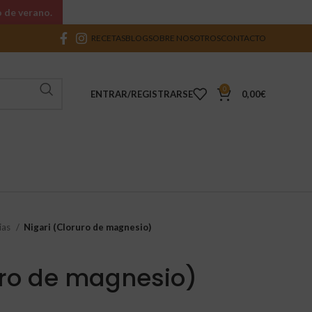
o de verano.
RECETAS
BLOG
SOBRE NOSOTROS
CONTACTO
0
ENTRAR/REGISTRARSE
0,00
€
ias
Nigari (Cloruro de magnesio)
uro de magnesio)