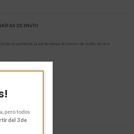
ARÍFAS DE ENVÍO
cia de su pariente, la sal de mesa, el cloruro de sodio, es rico
r el suero y formar el tofu.
s!
, pero todos
ir del 3 de