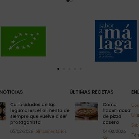
NOTICIAS
ÚLTIMAS RECETAS
EN
Curiosidades de las
Cómo
Con
legumbres: el alimento de
hacer masa
Últi
siempre que vuelve a ser
de pizza
protagonista
casera
Sob
05/02/2026
Sin comentarios
04/02/2026
Tér
Sin