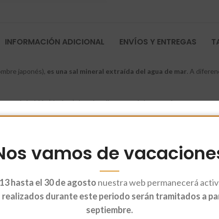
INFORMACIÓN ADICIONAL
ENVÍOS Y ENTREGAS
T
ombre japonés),
es una sal mineral extraída del agua de mar
. A diferen
se con la bebida («leche») de soja caliente, cuaja las proteínas para separa
 como una fuente natural y concentrada de magnesio de alta calidad.
realizar baños relajantes y remineralizantes para la piel.
Nos vamos de vacacione
13 hasta el 30 de agosto
nuestra web permanecerá activa
realizados durante este periodo serán tramitados a part
septiembre.