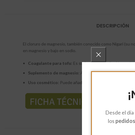
DESCRIPCIÓN
El cloruro de magnesio, también conocido como Nigari (su n
en magnesio y bajo en sodio.
Coagulante para tofu
: Es su función estrella. Al mezclar
Suplemento de magnesio
: Al disolverse en agua, actúa
Uso cosmético
: Puede añadirse al agua de la bañera para 
¡
Desde el día
los
pedidos 