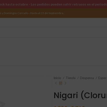
ck hasta octubre - Los pedidos pueden sufrir retrasos en el períod
os y Domingos Cerrado - Hasta el 15 de Septiembre.
Inicio
Tienda
Despensa
Espec
Nigari (Clor