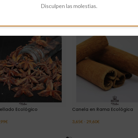
Disculpen las molestias.
rellado Ecológico
Canela en Rama Ecológica
,99
€
3,65
€
-
29,60
€
ar Opciones
Seleccionar Opciones