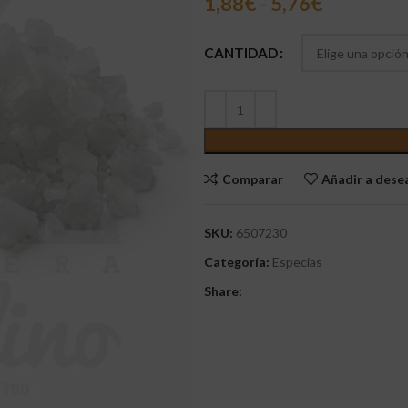
1,88
€
-
5,76
€
CANTIDAD
Comparar
Añadir a des
SKU:
6507230
Categoría:
Especias
Share: