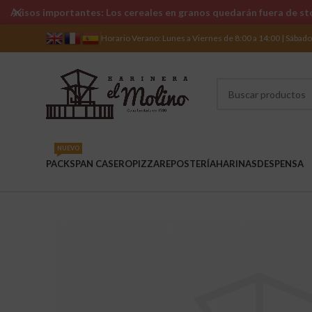
Avisos importantes: Los cereales en granos quedarán fuera de sto
Horario Verano: Lunes a Viernes de 8:00 a 14:00 | Sábad
NUEVO
PACKS
PAN CASERO
PIZZA
REPOSTERÍA
HARINAS
DESPENSA