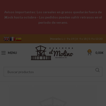
Avisos importantes: Los cereales en granos quedarán fuera de
stock hasta octubre - Los pedidos pueden sufrir retrasos en el
período de verano.
Horario:
L-J: 9 a 19 | V: 9 a 18 | S: 9 a 13:30
0
MENU
0,00
€