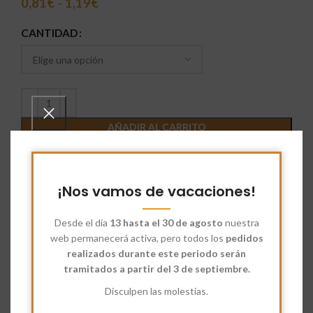
0,81
€
-
1,19
€
CANTIDAD
AÑADIR AL CARRITO
Comparar
Añadir a deseados
¡Nos vamos de vacaciones!
SKU:
6777030
Categoría:
Especias
Desde el día
13 hasta el 30 de agosto
nuestra
web permanecerá activa, pero todos los
pedidos
Share:
realizados durante este periodo serán
tramitados a partir del 3 de septiembre.
Descripción
Disculpen las molestias.