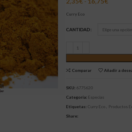
2,35
€
-
16,75
€
Curry Eco
CANTIDAD
Comparar
Añadir a des
SKU:
6775620
Categoría:
Especias
Etiquetas:
Curry Eco
,
Productos E
Share: