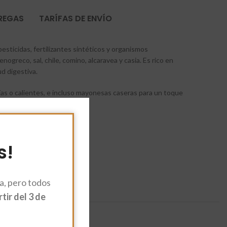
TREGAS
TARÍFAS DE ENVÍO
esticidas, fertilizantes sintéticos y organismos
ogreco, sal, chile, comino, alcaravea y casia. Es rico en
ud digestiva.
rías o calientes, e incluso mayonesas caseras para un toque
s!
, pero todos
ir del 3 de