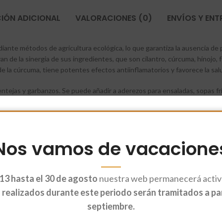
IÓN ADICIONAL
VALORACIONES (0)
ENVÍOS Y EN
ante métodos de agricultura ecológica, lo que garantiza la ausencia de p
de la sinergia de sus ingredientes, que son cilantro, cúrcuma, hinojo, fen
de la cúrcuma, tiene potentes efectos antiinflamatorios y favorece la sal
, lentejas y garbanzos. Se puede añadir a aderezos para ensaladas, sopas f
mo «pollo al curry», «arroz al curry» o «curry vegano con tofu».
Nos vamos de vacacione
13 hasta el 30 de agosto
nuestra web permanecerá activa
realizados durante este periodo serán tramitados a part
septiembre.