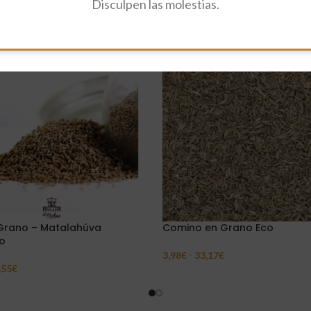
Disculpen las molestias.
 Grano – Matalahúva
Comino en Grano Eco
o
3,98
€
-
33,17
€
Seleccionar Opciones
,55
€
ar Opciones