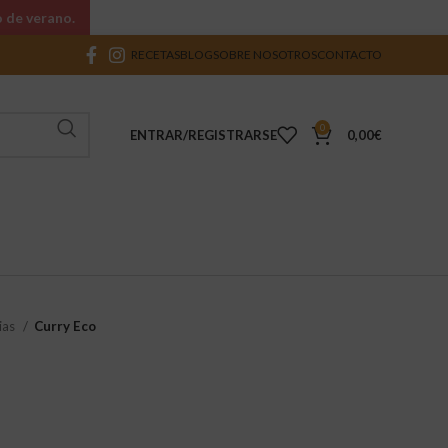
o de verano.
RECETAS
BLOG
SOBRE NOSOTROS
CONTACTO
0
ENTRAR/REGISTRARSE
0,00
€
ias
Curry Eco