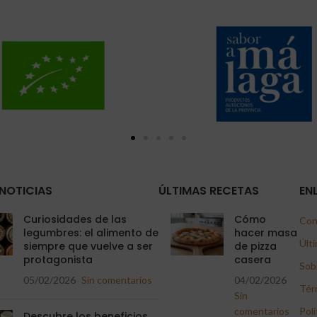
NOTICIAS
ÚLTIMAS RECETAS
EN
Curiosidades de las
Cómo
Con
legumbres: el alimento de
hacer masa
Últi
siempre que vuelve a ser
de pizza
protagonista
casera
Sob
05/02/2026
Sin comentarios
04/02/2026
Tér
Sin
comentarios
Polí
Descubre los beneficios