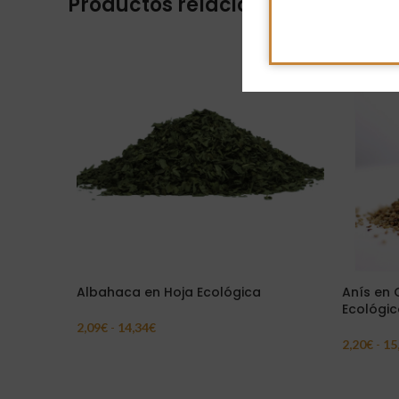
Productos relacionados
Albahaca en Hoja Ecológica
Anís en
Ecológic
2,09
€
-
14,34
€
Seleccionar Opciones
2,20
€
-
15
Seleccion