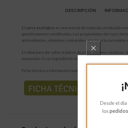
DESCRIPCIÓN
INFORMAC
El
curry ecológico
es una mezcla de especias producida medi
genéticamente modificados. Las propiedades del curry derivan 
antioxidantes, vitaminas y minerales, gracias a la curcumina 
Es ideal para dar sabor a platos de pollo, cordero, verduras
especiado. Es un ingrediente esencial en recetas populares co
Ficha técnica e información nutricional:
¡
Desde el día
los
pedidos 