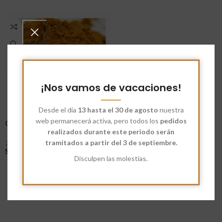
¡Nos vamos de vacaciones!
Desde el día
13 hasta el 30 de agosto
nuestra
web permanecerá activa, pero todos los
pedidos
Curry Eco
realizados durante este periodo serán
tramitados a partir del 3 de septiembre.
2,35
€
-
16,75
€
Seleccionar Opciones
Disculpen las molestias.