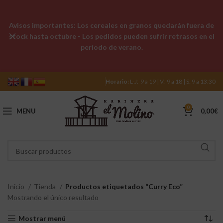
Avisos importantes: Los cereales en granos quedarán fuera de
stock hasta octubre - Los pedidos pueden sufrir retrasos en el
período de verano.
Horario:
L-J: 9 a 19 | V: 9 a 18 | S: 9 a 13:30
0
MENU
0,00
€
Inicio
Tienda
Productos etiquetados “Curry Eco”
Mostrando el único resultado
Mostrar menú