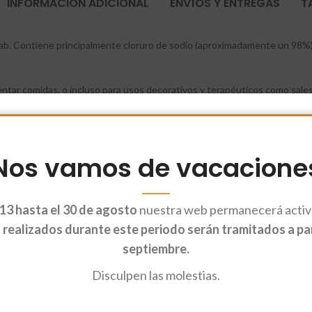
INFORMACIÓN ADICIONAL
ENVÍOS Y ENTREGAS
T
jab. Contiene principalmente cloruro de sodio (aproximadamente un 98%) y
imentar comidas, o incluso para usos decorativos y terapéuticos como sale
Nos vamos de vacacione
13 hasta el 30 de agosto
nuestra web permanecerá activa
realizados durante este periodo serán tramitados a part
septiembre.
Disculpen las molestias.