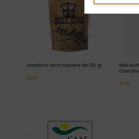
Levadura Seca Paquete de 125 gr
Miel Aza
Castaño
3,20
€
Añadir Al Carrito
1,90
€
Leer Más