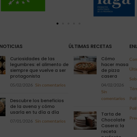
NOTICIAS
ÚLTIMAS RECETAS
EN
Curiosidades de las
Cómo
Con
legumbres: el alimento de
hacer masa
Últi
siempre que vuelve a ser
de pizza
protagonista
casera
Sob
05/02/2026
Sin comentarios
04/02/2026
Tér
Sin
comentarios
Polí
Descubre los beneficios
de la avena y cómo
Polí
usarla en tu día a día
Tarta de
Pre
Chocolate
07/01/2026
Sin comentarios
Casera: la
receta