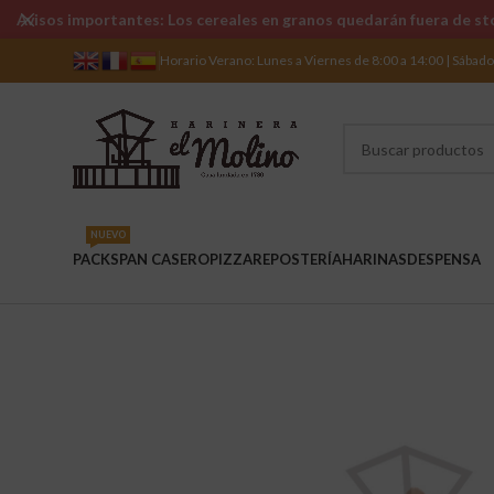
Avisos importantes: Los cereales en granos quedarán fuera de sto
Horario Verano: Lunes a Viernes de 8:00 a 14:00 | Sábad
NUEVO
PACKS
PAN CASERO
PIZZA
REPOSTERÍA
HARINAS
DESPENSA