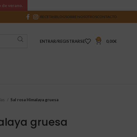
o de verano.
RECETAS
BLOG
SOBRE NOSOTROS
CONTACTO
0
ENTRAR/REGISTRARSE
0,00
€
ias
Sal rosa Himalaya gruesa
alaya gruesa