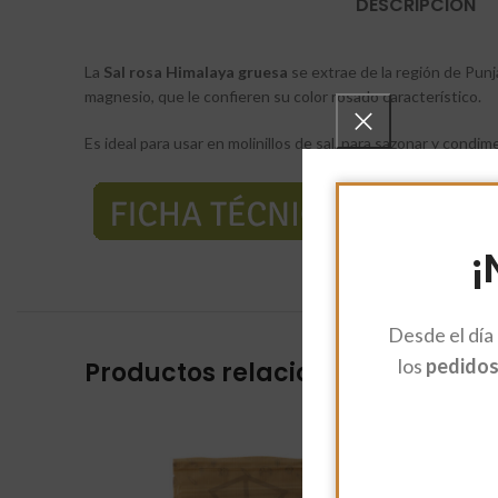
DESCRIPCIÓN
La
Sal rosa Himalaya gruesa
se extrae de la región de Pun
magnesio, que le confieren su color rosado característico.
Es ideal para usar en molinillos de sal, para sazonar y cond
¡
Desde el día
los
pedidos 
Productos relacionados
AGO
TADO