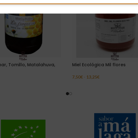
har, Tomillo, Matalahuva,
Miel Ecológica Mil flores
7,50
€
-
13,25
€
Seleccionar Opciones