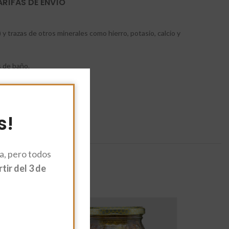
ARÍFAS DE ENVÍO
 trazas de otros minerales como hierro, potasio, calcio y
s de baño.
s!
, pero todos
ir del 3 de