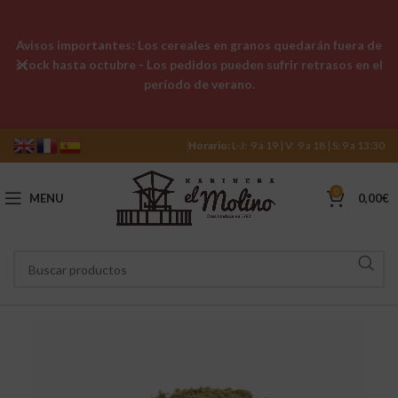
Avisos importantes: Los cereales en granos quedarán fuera de
stock hasta octubre - Los pedidos pueden sufrir retrasos en el
período de verano.
Horario:
L-J: 9 a 19 | V: 9 a 18 | S: 9 a 13:30
0
MENU
0,00
€