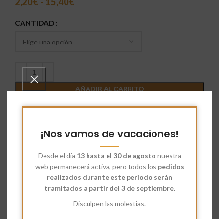
2,20
€
-
15,40
€
CANTIDAD
AÑADIR AL CARRITO
Comparar
Añadir a deseados
¡Nos vamos de vacaciones!
SKU:
6778170
Categoría:
Especias
Desde el día
13 hasta el 30 de agosto
nuestra
web permanecerá activa, pero todos los
pedidos
Share:
realizados durante este periodo serán
tramitados a partir del 3 de septiembre.
Descripción
Disculpen las molestias.