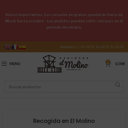
Avisos importantes: Los cereales en granos quedarán fuera de
stock hasta octubre - Los pedidos pueden sufrir retrasos en el
período de verano.
Horario:
L-J: 9 a 19 | V: 9 a 18 | S: 9 a 13:30
0
MENU
0,00
€
Recogida en El Molino