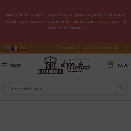
Avisos importantes: Los cereales en granos quedarán fuera de
stock hasta octubre - Los pedidos pueden sufrir retrasos en el
período de verano.
Horario:
L-J: 9 a 19 | V: 9 a 18 | S: 9 a 13:30
0
MENU
0,00
€