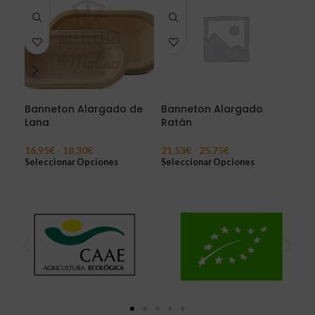
Banneton Alargado de
Banneton Alargado
Ba
Lana
Ratán
16,
Sel
16,95
€
-
18,30
€
21,53
€
-
25,75
€
Seleccionar Opciones
Seleccionar Opciones