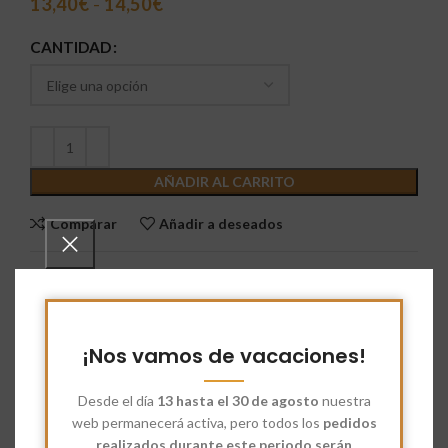
13,40
€
-
14,50
€
CANTIDAD
AÑADIR AL CARRITO
Comparar
Añadir a deseados
SKU:
N/D
Categoría:
Bannetones
Share:
¡Nos vamos de vacaciones!
Desde el día
13 hasta el 30 de agosto
nuestra
Descripción
web permanecerá activa, pero todos los
pedidos
Un
banneton alargado de pulpa
esta diseñado para el
realizados durante este periodo serán
segundo levado de masas de pan, especialmente aquellas con