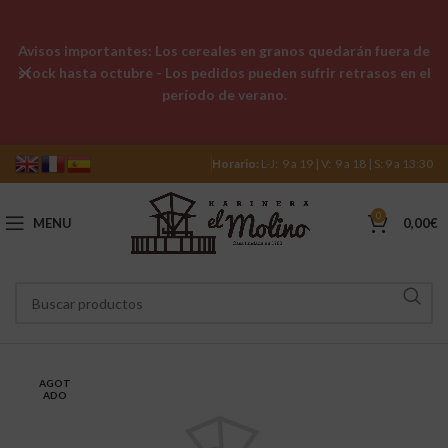
Avisos importantes: Los cereales en granos quedarán fuera de
stock hasta octubre - Los pedidos pueden sufrir retrasos en el
período de verano.
Horario:
L-J: 9 a 19 | V: 9 a 18 | S: 9 a 13:30
0
MENU
0,00
€
AGOT
ADO