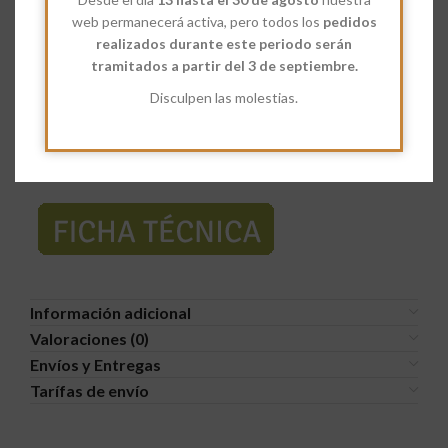
mejor mezcla en preparaciones culinarias.
web permanecerá activa, pero todos los
pedidos
realizados durante este periodo serán
Es un ingrediente fundamental en la cocina india y de Medio
tramitados a partir del 3 de septiembre.
Oriente, especialmente en la preparación de curry y otras
Disculpen las molestias.
mezclas de especias. Se utiliza para condimentar aves,
pescados, risottos, guisos y sopas, aportando un sabor
profundo y aromático. El polvo de fenogreco se puede añadir a
masas de pan para darles un sabor y aroma distintivos.
Información adicional
Valoraciones (0)
Envíos y Entregas
Tarífas de envío