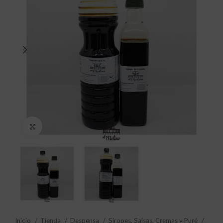
Click to enlarge
Inicio
Tienda
Despensa
Siropes, Salsas, Cremas y Puré