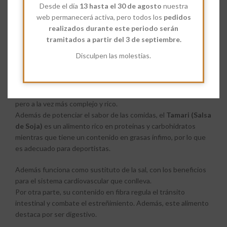
es refinada y pasteurizada.
Desde el día
13 hasta el 30 de agosto
nuestra
Aunque parecida en aspecto y sabor a la salsa de soja, es en
web permanecerá activa, pero todos los
pedidos
realidad una salsa con unas características muy especiales. De
realizados durante este periodo serán
hecho, el parecido es sólo aparente porque si la miramos con
tramitados a partir del 3 de septiembre.
más cuidado veremos que es más espesa que la salsa de soja y
Disculpen las molestias.
más oscura.
También comprobaremos que aunque comparte el sabor
salado característico de la salsa de soja, su sabor es más suave
pero a la vez más complejo y rico.
Además de potenciar el sabor de las comidas, el
Tamari
(Salsa
de Soja)
es un alimento rico en proteínas y carbohidratos
mientras que tiene un contenido en grasas ínfimo, por lo que
es adecuado para deportistas.
Además funciona como sustituto de la sal, con los beneficios
para el sistema cardiovascular que conlleva.
Por otra parte, su contenido en fibra regula el tránsito
intestinal y combate el estreñimiento. Además, este alimento
destaca por ser digestivo.