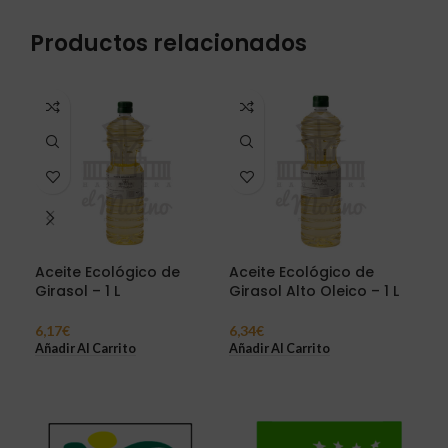
Productos relacionados
Aceite Ecológico de
Aceite Ecológico de
Gra
Girasol – 1 L
Girasol Alto Oleico – 1 L
Co
6,17
€
6,34
€
3,8
Añadir Al Carrito
Añadir Al Carrito
Sel