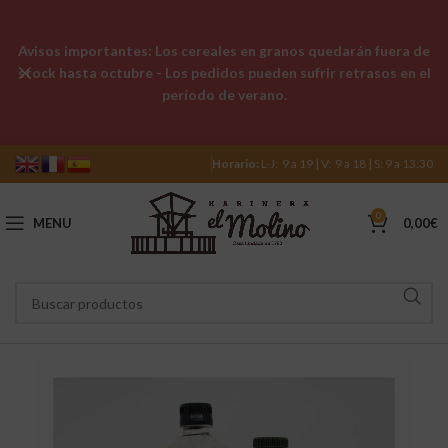
Avisos importantes: Los cereales en granos quedarán fuera de
stock hasta octubre - Los pedidos pueden sufrir retrasos en el
período de verano.
Horario:
L-J: 9 a 19 | V: 9 a 18 | S: 9 a 13:30
0
MENU
0,00
€