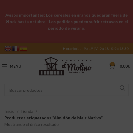
Avisos importantes: Los cereales en granos quedarán fuera de
stock hasta octubre - Los pedidos pueden sufrir retrasos en el
período de verano.
Horario:
L-J: 9 a 19 | V: 9 a 18 | S: 9 a 13:30
0
MENU
0,00
€
Inicio
Tienda
Productos etiquetados “Almidón de Maiz Nativo”
Mostrando el único resultado