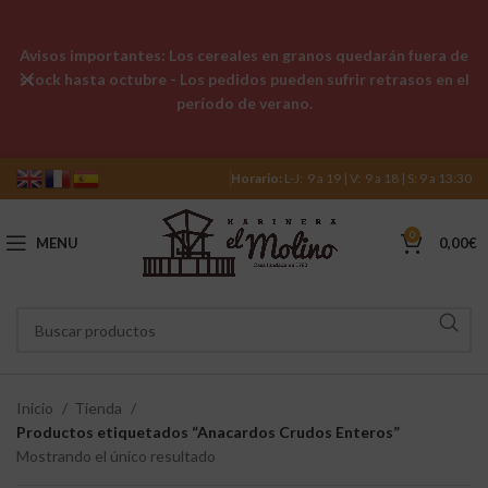
Avisos importantes: Los cereales en granos quedarán fuera de
stock hasta octubre - Los pedidos pueden sufrir retrasos en el
período de verano.
Horario:
L-J: 9 a 19 | V: 9 a 18 | S: 9 a 13:30
0
MENU
0,00
€
Inicio
Tienda
Productos etiquetados “Anacardos Crudos Enteros”
Mostrando el único resultado