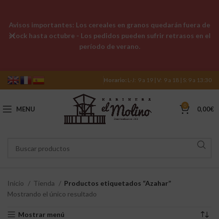
Avisos importantes: Los cereales en granos quedarán fuera de
stock hasta octubre - Los pedidos pueden sufrir retrasos en el
período de verano.
Horario:
L-J: 9 a 19 | V: 9 a 18 | S: 9 a 13:30
0
MENU
0,00
€
Inicio
Tienda
Productos etiquetados “Azahar”
Mostrando el único resultado
Mostrar menú