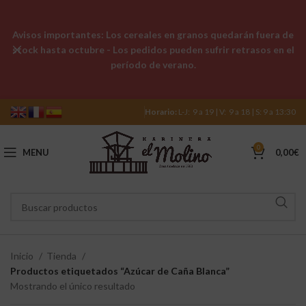
Avisos importantes: Los cereales en granos quedarán fuera de
stock hasta octubre - Los pedidos pueden sufrir retrasos en el
período de verano.
Horario:
L-J: 9 a 19 | V: 9 a 18 | S: 9 a 13:30
0
MENU
0,00
€
Inicio
Tienda
Productos etiquetados “Azúcar de Caña Blanca”
Mostrando el único resultado