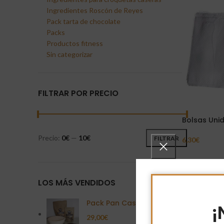
Ingredientes Roscón de Reyes
Pack tarta de chocolate
Packs
Productos fitness
Sin categorizar
FILTRAR POR PRECIO
Bolsas Unid
Precio:
0€
—
10€
FILTRAR
6,30
€
Añadir Al Carr
LOS MÁS VENDIDOS
Pack Pan Casero
¡
29,00
€