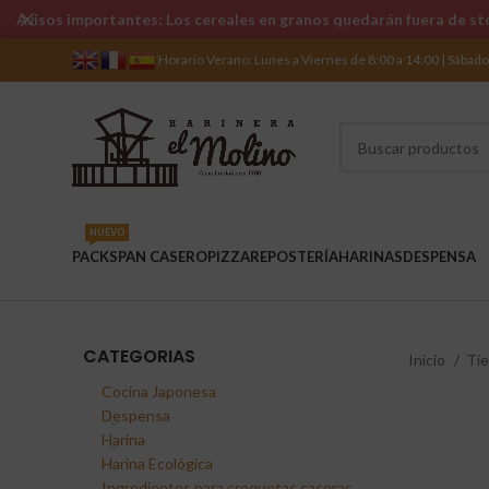
Avisos importantes: Los cereales en granos quedarán fuera de sto
Horario Verano: Lunes a Viernes de 8:00 a 14:00 | Sábad
NUEVO
PACKS
PAN CASERO
PIZZA
REPOSTERÍA
HARINAS
DESPENSA
CATEGORIAS
Inicio
Ti
Cocina Japonesa
Despensa
Harina
Harina Ecológica
Ingredientes para croquetas caseras