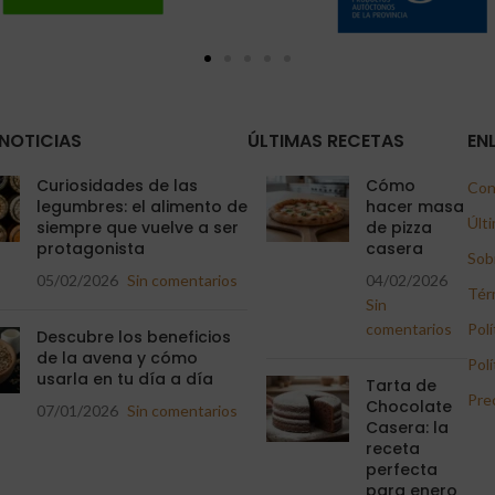
NOTICIAS
ÚLTIMAS RECETAS
EN
Curiosidades de las
Cómo
Con
legumbres: el alimento de
hacer masa
Últi
siempre que vuelve a ser
de pizza
protagonista
casera
Sob
05/02/2026
Sin comentarios
04/02/2026
Tér
Sin
comentarios
Polí
Descubre los beneficios
de la avena y cómo
Polí
usarla en tu día a día
Tarta de
Pre
Chocolate
07/01/2026
Sin comentarios
Casera: la
receta
perfecta
para enero