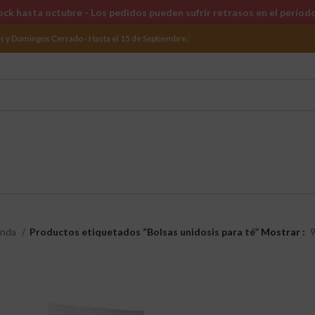
ck hasta octubre - Los pedidos pueden sufrir retrasos en el períod
os y Domingos Cerrado - Hasta el 15 de Septiembre.
enda
Productos etiquetados “Bolsas unidosis para té”
Mostrar