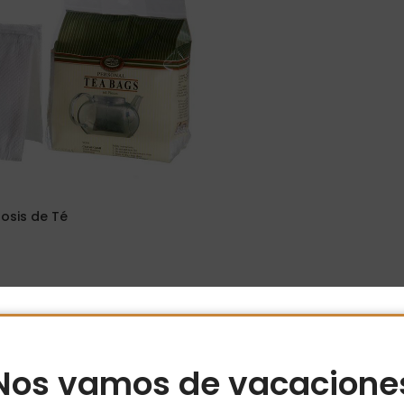
osis de Té
ito
Nos vamos de vacacione