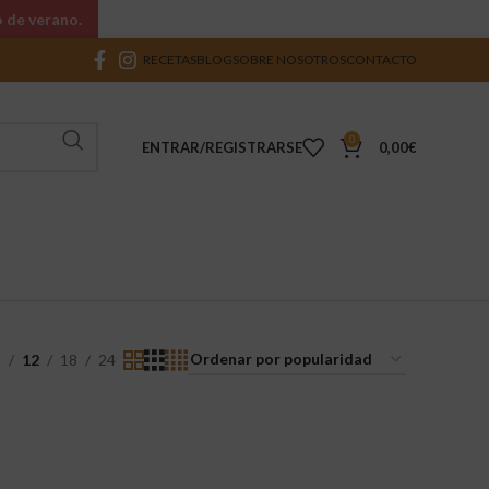
o de verano.
RECETAS
BLOG
SOBRE NOSOTROS
CONTACTO
0
ENTRAR/REGISTRARSE
0,00
€
9
12
18
24