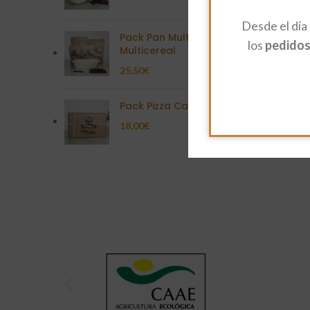
Desde el día
Pack Pan Multisemilla
los
pedidos 
Multicereal
25,50
€
Pack Pizza Casera
18,00
€