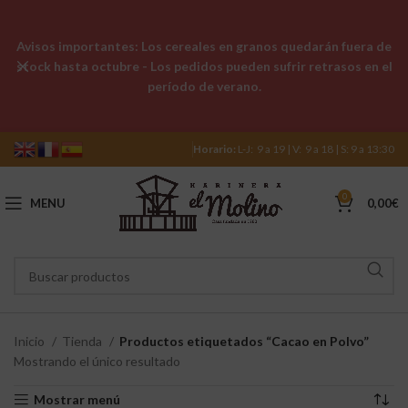
Avisos importantes: Los cereales en granos quedarán fuera de
stock hasta octubre - Los pedidos pueden sufrir retrasos en el
período de verano.
Horario:
L-J: 9 a 19 | V: 9 a 18 | S: 9 a 13:30
0
MENU
0,00
€
Inicio
Tienda
Productos etiquetados “Cacao en Polvo”
Mostrando el único resultado
Mostrar menú