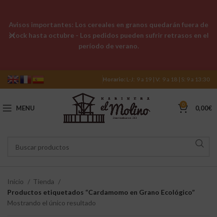
Avisos importantes: Los cereales en granos quedarán fuera de
stock hasta octubre - Los pedidos pueden sufrir retrasos en el
período de verano.
Horario:
L-J: 9 a 19 | V: 9 a 18 | S: 9 a 13:30
0
MENU
0,00
€
Inicio
Tienda
Productos etiquetados “Cardamomo en Grano Ecológico”
Mostrando el único resultado