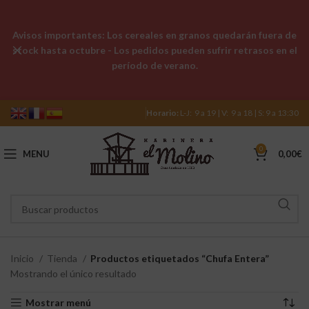
Avisos importantes: Los cereales en granos quedarán fuera de
stock hasta octubre - Los pedidos pueden sufrir retrasos en el
período de verano.
Horario:
L-J: 9 a 19 | V: 9 a 18 | S: 9 a 13:30
0
MENU
0,00
€
Inicio
Tienda
Productos etiquetados “Chufa Entera”
Mostrando el único resultado
Mostrar menú