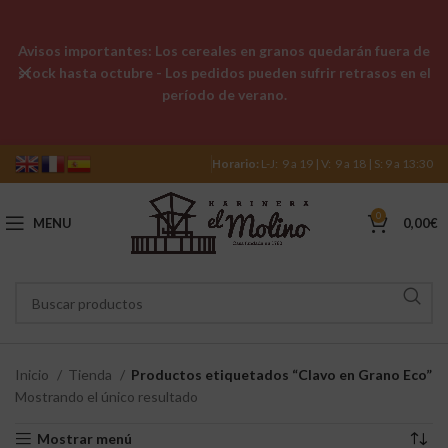
Avisos importantes: Los cereales en granos quedarán fuera de
stock hasta octubre - Los pedidos pueden sufrir retrasos en el
período de verano.
Horario:
L-J: 9 a 19 | V: 9 a 18 | S: 9 a 13:30
0
MENU
0,00
€
Inicio
Tienda
Productos etiquetados “Clavo en Grano Eco”
Mostrando el único resultado
Mostrar menú