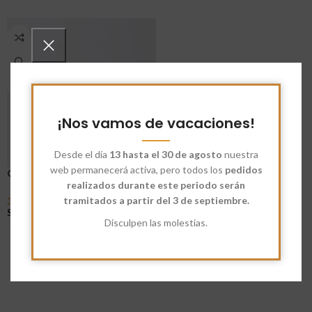
¡Nos vamos de vacaciones!
Desde el día
13 hasta el 30 de agosto
nuestra
web permanecerá activa, pero todos los
pedidos
Clavo en Grano Eco
realizados durante este periodo serán
tramitados a partir del 3 de septiembre.
3,55
€
-
28,80
€
Seleccionar Opciones
Disculpen las molestias.