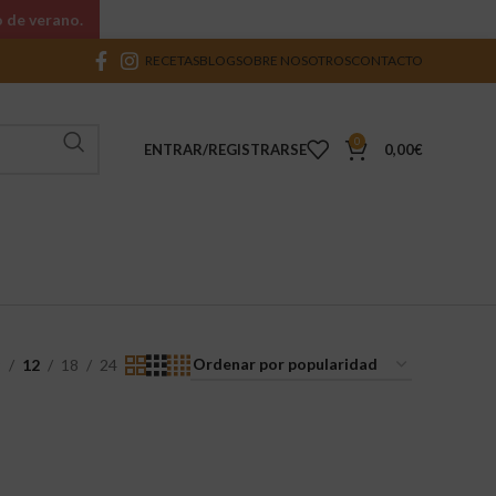
o de verano.
RECETAS
BLOG
SOBRE NOSOTROS
CONTACTO
0
ENTRAR/REGISTRARSE
0,00
€
9
12
18
24