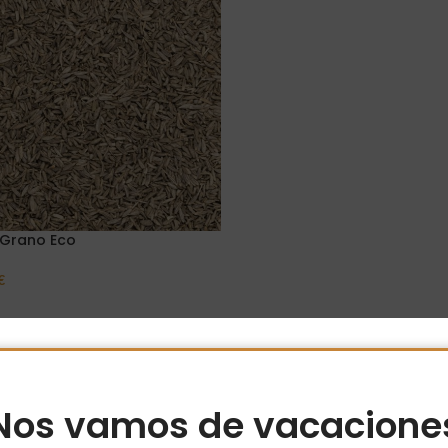
 Grano Eco
€
Opciones
Nos vamos de vacacione