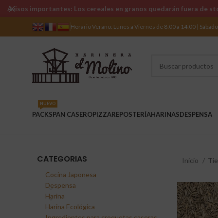
Avisos importantes: Los cereales en granos quedarán fuera de sto
Horario Verano: Lunes a Viernes de 8:00 a 14:00 | Sábad
NUEVO
PACKS
PAN CASERO
PIZZA
REPOSTERÍA
HARINAS
DESPENSA
CATEGORIAS
Inicio
Ti
Cocina Japonesa
Despensa
Harina
Harina Ecológica
Ingredientes para croquetas caseras