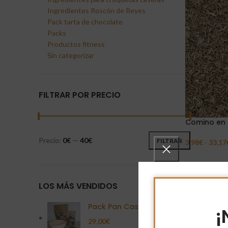
Ingredientes Roscón de Reyes
Pack tarta de chocolate
Packs
Productos fitness
Sin categorizar
FILTRAR POR PRECIO
Comino en
Precio:
0€
—
40€
FILTRAR
3,98
€
-
33,17
Seleccionar 
LOS MÁS VENDIDOS
Pack Pan Casero
¡
29,00
€