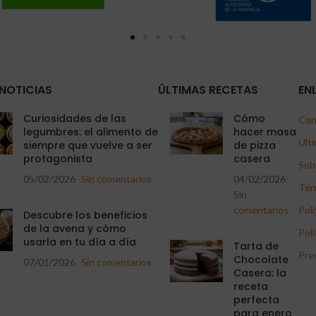
NOTICIAS
ÚLTIMAS RECETAS
EN
Curiosidades de las
Cómo
Con
legumbres: el alimento de
hacer masa
Últi
siempre que vuelve a ser
de pizza
protagonista
casera
Sob
05/02/2026
Sin comentarios
04/02/2026
Tér
Sin
comentarios
Polí
Descubre los beneficios
de la avena y cómo
Polí
usarla en tu día a día
Tarta de
Pre
Chocolate
07/01/2026
Sin comentarios
Casera: la
receta
perfecta
para enero