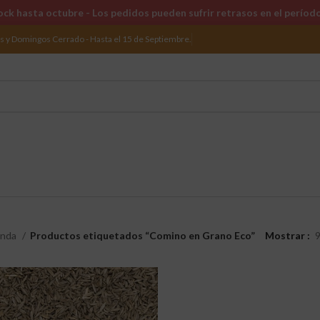
ck hasta octubre - Los pedidos pueden sufrir retrasos en el períod
os y Domingos Cerrado - Hasta el 15 de Septiembre.
enda
Productos etiquetados “Comino en Grano Eco”
Mostrar