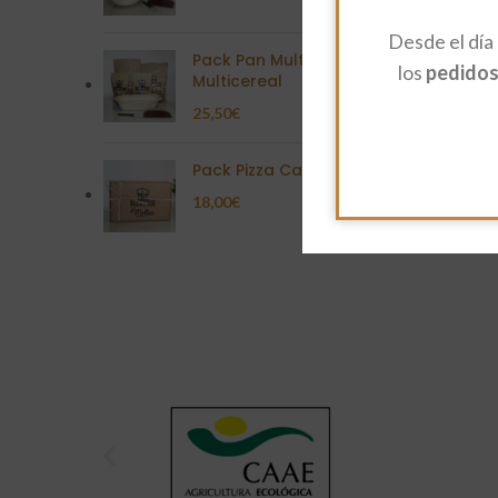
Desde el día
Pack Pan Multisemilla
los
pedidos 
Multicereal
25,50
€
Pack Pizza Casera
18,00
€