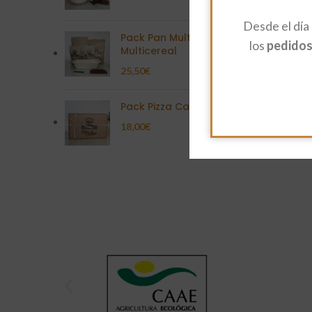
Desde el día
Pack Pan Multisemilla
los
pedidos 
Multicereal
25,50
€
Pack Pizza Casera
18,00
€