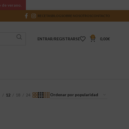
o de verano.
RECETAS
BLOG
SOBRE NOSOTROS
CONTACTO
0
ENTRAR/REGISTRARSE
0,00
€
9
12
18
24