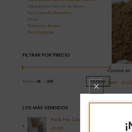
Ingredientes Roscón de Reyes
Pack tarta de chocolate
Packs
Productos fitness
Sin categorizar
FILTRAR POR PRECIO
Comino en 
Precio:
0€
—
30€
FILTRAR
2,68
€
-
20,17
Seleccionar 
LOS MÁS VENDIDOS
Pack Pan Casero
¡
29,00
€