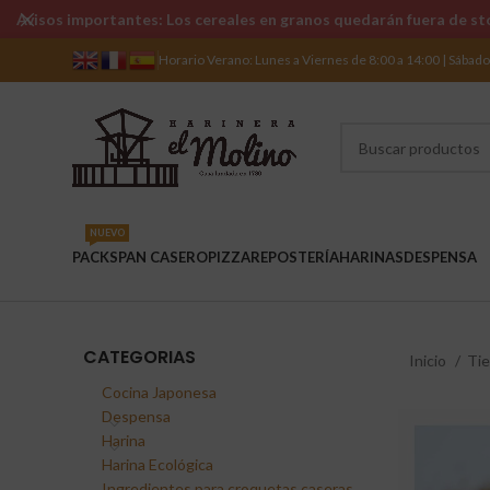
Avisos importantes: Los cereales en granos quedarán fuera de sto
Horario Verano: Lunes a Viernes de 8:00 a 14:00 | Sábad
NUEVO
PACKS
PAN CASERO
PIZZA
REPOSTERÍA
HARINAS
DESPENSA
CATEGORIAS
Inicio
Ti
Cocina Japonesa
Despensa
Harina
Harina Ecológica
Ingredientes para croquetas caseras