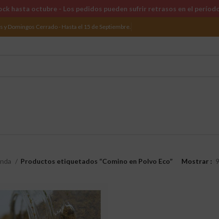
ck hasta octubre - Los pedidos pueden sufrir retrasos en el períod
os y Domingos Cerrado - Hasta el 15 de Septiembre.
enda
Productos etiquetados “Comino en Polvo Eco”
Mostrar