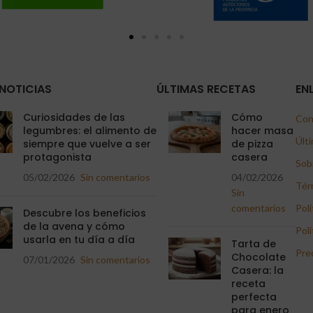
NOTICIAS
ÚLTIMAS RECETAS
EN
Curiosidades de las
Cómo
Con
legumbres: el alimento de
hacer masa
Últi
siempre que vuelve a ser
de pizza
protagonista
casera
Sob
05/02/2026
Sin comentarios
04/02/2026
Tér
Sin
comentarios
Polí
Descubre los beneficios
de la avena y cómo
Polí
usarla en tu día a día
Tarta de
Pre
Chocolate
07/01/2026
Sin comentarios
Casera: la
receta
perfecta
para enero