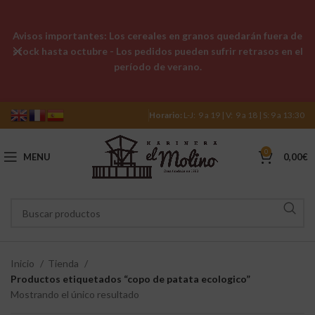
Avisos importantes: Los cereales en granos quedarán fuera de
stock hasta octubre - Los pedidos pueden sufrir retrasos en el
período de verano.
Horario:
L-J: 9 a 19 | V: 9 a 18 | S: 9 a 13:30
0
MENU
0,00
€
Inicio
Tienda
Productos etiquetados “copo de patata ecologico”
Mostrando el único resultado