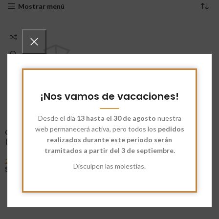
Mostrar menú
¡Nos vamos de vacaciones!
Desde el día
13 hasta el 30 de agosto
nuestra
web permanecerá activa, pero todos los
pedidos
Copos de patata ecológica
realizados durante este periodo serán
(Puré de patata)
tramitados a partir del 3 de septiembre.
2,60
€
-
8,62
€
Disculpen las molestias.
Seleccionar Opciones