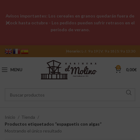
Avisos importantes: Los cereales en granos quedarán fuera de
stock hasta octubre - Los pedidos pueden sufrir retrasos en el
período de verano.
Horario:
L-J: 9 a 19 | V: 9 a 18 | S: 9 a 13:30
0
MENU
0,00
€
Inicio
Tienda
Productos etiquetados “espaguetis con algas”
Mostrando el único resultado